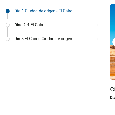
Día 1
Ciudad de origen - El Cairo
Días 2-4
El Cairo
Día 5
El Cairo - Ciudad de origen
C
E
E
Dí
Dí
Dí
la 
Cai
Pir
zon