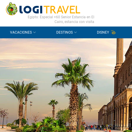
CONTACTO
PREGUNTAS FRECUENTES
Egipto: Especial +60 Senior Estancia en El
Cairo, estancia con visita
VACACIONES
DESTINOS
DISNEY