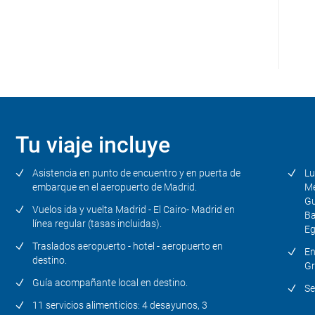
Dí
la
don
por
Dí
kil
inv
Tra
Tu viaje incluye
Asistencia en punto de encuentro y en puerta de
Lu
embarque en el aeropuerto de Madrid.
Me
Gu
Vuelos ida y vuelta Madrid - El Cairo- Madrid en
Ba
línea regular (tasas incluidas).
Eg
Traslados aeropuerto - hotel - aeropuerto en
En
destino.
Gr
Guía acompañante local en destino.
Se
11 servicios alimenticios: 4 desayunos, 3