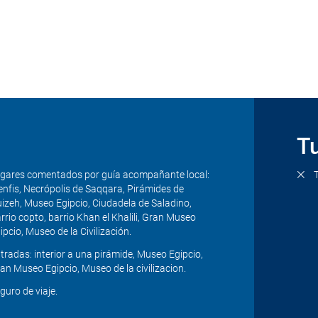
a 3
: Desayuno. Comenzaremos el día conociendo el Museo Egipcio situado e
 espléndida mezquita de Mohamed Ali, también llamada Mezquita de Alabas
de se encuentra la iglesia de San Sergio dónde se refugió la Sagrada Fa
 el barrio medieval de Khan el Khalili. Cena en un restaurante local. Trasla
a 4
: Desayuno. Visita Gran Museo Egipcio, considerado el museo arqueo
ómetros de las Pirámides de Giza. Almuerzo. Nos dirigiremos al Museo de l
estigación y divulgación de la historia de Egipto. Posibilidad de visita op
slado al hotel y alojamiento.
Tu
gares comentados por guía acompañante local:
nfis, Necrópolis de Saqqara, Pirámides de
izeh, Museo Egipcio, Ciudadela de Saladino,
rrio copto, barrio Khan el Khalili, Gran Museo
ipcio, Museo de la Civilización.
tradas: interior a una pirámide, Museo Egipcio,
an Museo Egipcio, Museo de la civilizacion.
guro de viaje.