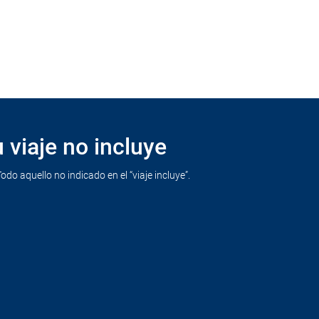
n la plaza del Tahrir, seguiremos por la Ciudadela de Saladino con
tro. Almuerzo. Por la tarde, continuaremos con el barrio copto
milia cuando huyó de Herodes en Egipto y se finalizará con un paseo
do al hotel y alojamiento.
lógico más grande del mundo y ubicado a escasamente un par de
a Civilización, un gran espacio de exposición, conservación,
cional (con cargo) de El Cairo nocturno. Cena en un restaurante local.
 viaje no incluye
Todo aquello no indicado en el “viaje incluye”.