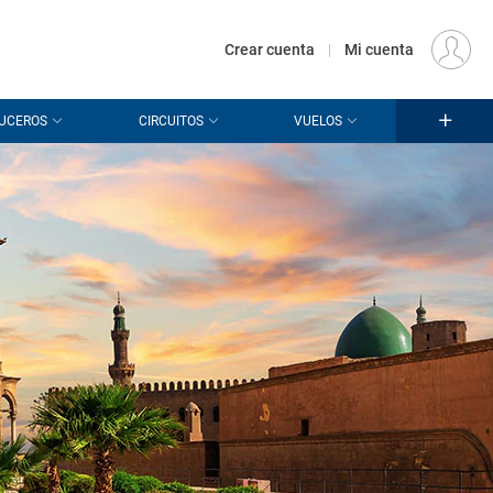
€
Origen
MADRID (MAD)
ES
EUR
Crear cuenta
|
Mi cuenta
UCEROS
CIRCUITOS
VUELOS