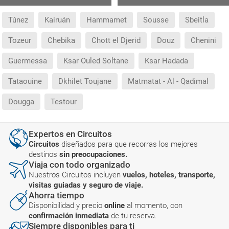
Túnez
Kairuán
Hammamet
Sousse
Sbeitla
Tozeur
Chebika
Chott el Djerid
Douz
Chenini
Guermessa
Ksar Ouled Soltane
Ksar Hadada
Tataouine
Dkhilet Toujane
Matmatat - Al - Qadimal
Dougga
Testour
Expertos en Circuitos
Circuitos
diseñados para que recorras los mejores
destinos
sin preocupaciones.
Viaja con todo organizado
Nuestros Circuitos incluyen
vuelos, hoteles, transporte,
visitas guiadas y seguro de viaje.
Ahorra tiempo
Disponibilidad y precio
online
al momento, con
confirmación inmediata
de tu reserva.
Siempre disponibles para ti