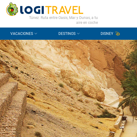
CONTACTO
PREGUNTAS FRECUENTES
Túnez: Ruta entre Oasis, Mar y Dunas, a tu
aire en coche
VACACIONES
DESTINOS
DISNEY