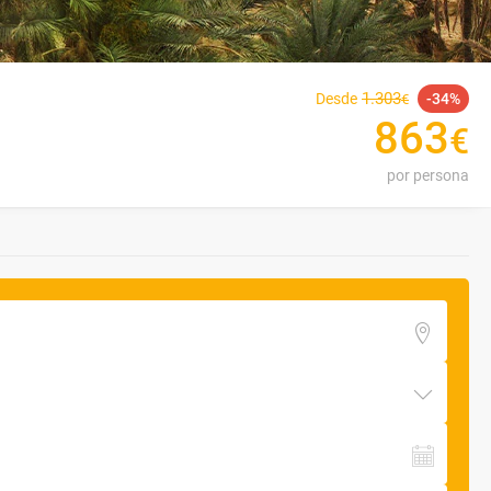
1
.
303
Desde
34
€
863
€
por persona