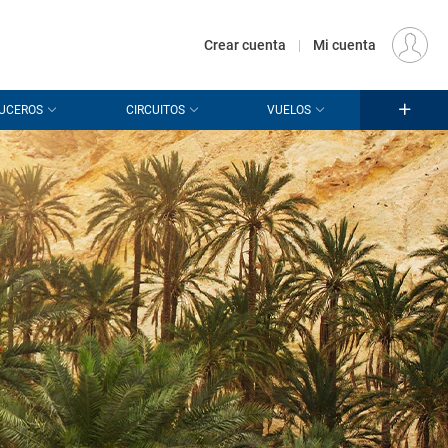
€
Origen
MADRID (MAD)
ES
EUR
Crear cuenta
|
Mi cuenta
UCEROS
CIRCUITOS
VUELOS