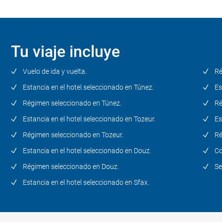
Día 6
Sfax - El Djem - Monastir
Tu viaje incluye
Día 7
Monastir - Sousse (Excursión
Vuelo de ida y vuelta.
Ré
opcional a Kairouan)
Estancia en el hotel seleccionado en Túnez.
Es
Régimen seleccionado en Túnez.
Ré
Día 8
Estancia en el hotel seleccionado en Tozeur.
Es
Sousse - Túnez capital
Régimen seleccionado en Tozeur.
Ré
Día 9
Estancia en el hotel seleccionado en Douz.
Co
Túnez - Ciudad de origen
Régimen seleccionado en Douz.
Se
Estancia en el hotel seleccionado en Sfax.