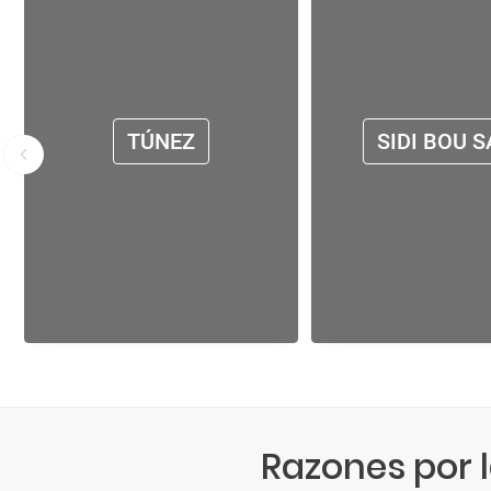
TÚNEZ
SIDI BOU S
Razones por 