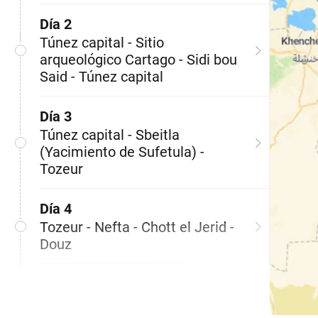
Día 2
Túnez capital - Sitio
arqueológico Cartago - Sidi bou
Said - Túnez capital
Día 3
Túnez capital - Sbeitla
(Yacimiento de Sufetula) -
Tozeur
Día 4
Tozeur - Nefta - Chott el Jerid -
Douz
Día 5
Douz - Matmata - Gabes - Sfax