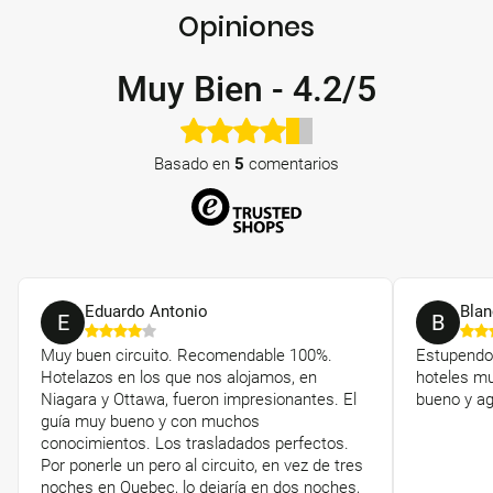
Opiniones
Muy Bien
-
4.2/5
Basado en
5
comentarios
Eduardo Antonio
Blan
E
B
Muy buen circuito. Recomendable 100%.
Estupendo 
Hotelazos en los que nos alojamos, en
hoteles mu
Niagara y Ottawa, fueron impresionantes. El
bueno y ag
guía muy bueno y con muchos
conocimientos. Los trasladados perfectos.
Por ponerle un pero al circuito, en vez de tres
noches en Quebec, lo dejaría en dos noches,