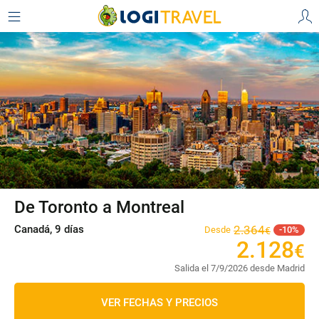
De Toronto a Montreal
Canadá, 9 días
2
.
364
Desde
10
€
2
.
128
€
Salida el 7/9/2026 desde Madrid
VER FECHAS Y PRECIOS