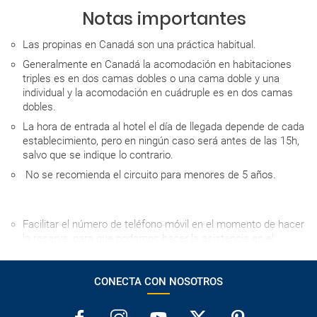
Notas importantes
Las propinas en Canadá son una práctica habitual.
Generalmente en Canadá la acomodación en habitaciones
triples es en dos camas dobles o una cama doble y una
individual y la acomodación en cuádruple es en dos camas
dobles.
La hora de entrada al hotel el día de llegada depende de cada
establecimiento, pero en ningún caso será antes de las 15h,
salvo que se indique lo contrario.
No se recomienda el circuito para menores de 5 años.
Facilitar el número de teléfono móvil en el momento de hacer
la reserva, para que podamos hacer la asistencia en el
aeropuerto a su llegada.
Salidas 23 de junio, 7, 14 y 21 de julio y 18 de agosto 2025
CONECTA CON NOSOTROS
con guía bilingüe español/portugués.
El orden del itinerario puede verse alterado por motivos