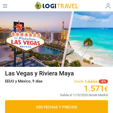
Las Vegas y Riviera Maya
EEUU y México, 9 días
1
.
665
Desde
6
€
1
.
571
€
Salida el 1/10/2026 desde Madrid
VER FECHAS Y PRECIOS