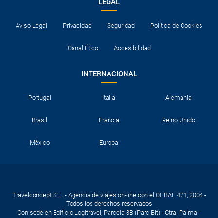
LEGAL
en los hoteles.
Normalmente los hoteles disponen de cuna para los bebés.
Aviso Legal
Privacidad
Seguridad
Política de Cookies
De lo contrario, tendrán que compartir cama con un adulto.
Consultar documentación necesaria para entrar a los
Canal Ético
Accesibilidad
destinos visitados y para el tránsito en los países en los que
se realicen escalas aéreas.
INTERNACIONAL
Portugal
Italia
Alemania
Brasil
Francia
Reino Unido
México
Europa
Travelconcept S.L. - Agencia de viajes on-line con el CI. BAL 471, 2004 -
Todos los derechos reservados
Con sede en Edificio Logitravel, Parcela 3B (Parc Bit) - Ctra. Palma -