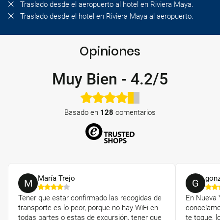
Traslado desde el aeropuerto al hotel en Riviera Maya.
Traslado desde el hotel en Riviera Maya al aeropuerto.
Opiniones
Muy Bien
-
4.2/5
Basado en
128
comentarios
María Trejo
gonz
M
G
Tener que estar confirmado las recogidas de
En Nueva Y
transporte es lo peor, porque no hay WiFi en
conocíamos
todas partes o estas de excursión, tener que
te toque, 