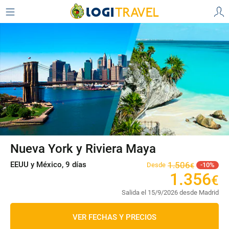
Nueva York y Riviera Maya
EEUU y México, 9 días
1
.
506
Desde
10
€
1
.
356
€
Salida el 15/9/2026 desde Madrid
VER FECHAS Y PRECIOS