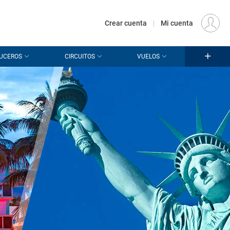
€
Origen
MADRID (MAD)
ES
EUR
Crear cuenta
|
Mi cuenta
UCEROS
CIRCUITOS
VUELOS