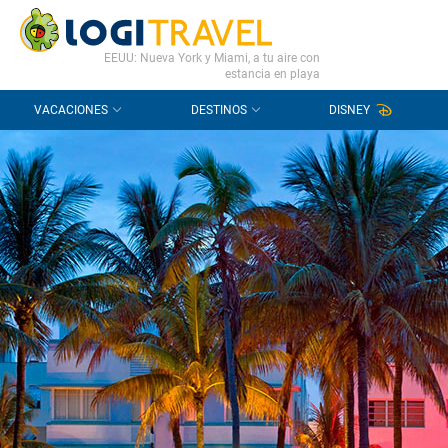
CONTACTO
PREGUNTAS FRECUENTES
EEUU: Nueva York y Miami, a tu aire con
estancia en playa
VACACIONES
DESTINOS
DISNEY