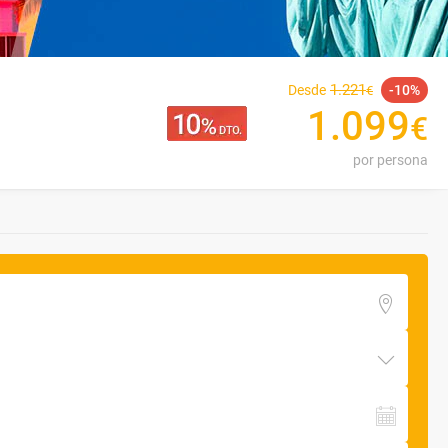
1
.
221
Desde
10
€
1
.
099
€
por persona