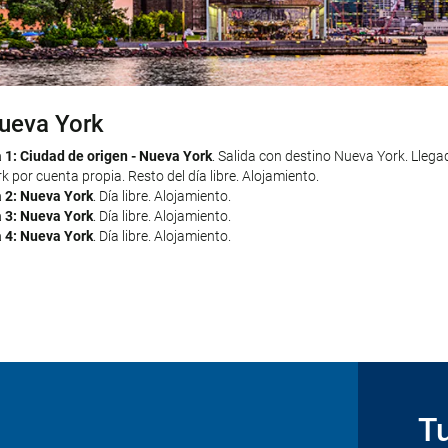
ueva York
iami
a 1: Ciudad de origen - Nueva York
a 5: Nueva York - Miami
. Traslado al aeropuerto por cuenta propia. Vuel
. Salida con destino Nueva York. Llega
k por cuenta propia. Resto del día libre. Alojamiento.
hotel seleccionado en Miami por cuenta propia. Resto del día libre. Alojam
a 2: Nueva York
a 6: Miami
. Día libre. Alojamiento.
. Día libre. Alojamiento.
a 3: Nueva York
a 7: Miami
. Día libre. Alojamiento.
. Día libre. Alojamiento.
a 4: Nueva York
a 8: Miami - Ciudad de origen
. Día libre. Alojamiento.
. Traslado al aeropuerto por cuenta propia.
a 9: Ciudad de origen
. Llegada. Fin del viaje y de nuestros servicios.
Tu