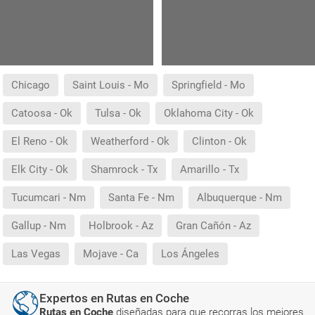
Chicago
Saint Louis - Mo
Springfield - Mo
Catoosa - Ok
Tulsa - Ok
Oklahoma City - Ok
El Reno - Ok
Weatherford - Ok
Clinton - Ok
Elk City - Ok
Shamrock - Tx
Amarillo - Tx
Tucumcari - Nm
Santa Fe - Nm
Albuquerque - Nm
Gallup - Nm
Holbrook - Az
Gran Cañón - Az
Las Vegas
Mojave - Ca
Los Ángeles
Expertos en Rutas en Coche
Rutas en Coche
diseñadas para que recorras los mejores