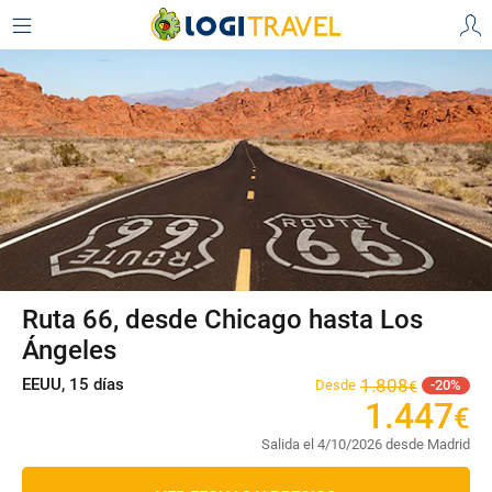
Ruta 66, desde Chicago hasta Los
Ángeles
EEUU, 15 días
1
.
808
Desde
20
€
1
.
447
€
Salida el 4/10/2026 desde Madrid