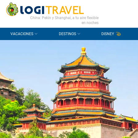
CONTACTO
PREGUNTAS FRECUENTES
China: Pekín y Shanghai, a tu aire flexible
en noches
VACACIONES
DESTINOS
DISNEY