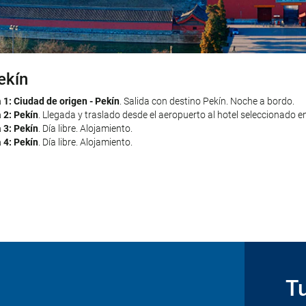
ekín
hanghái
 1: Ciudad de origen - Pekín
a 5: Pekín - Shanghái
. Traslado al aeropuerto por cuenta propia. Vuelo d
. Salida con destino Pekín. Noche a bordo.
 2: Pekín
el seleccionado en Shanghái por cuenta propia. Resto del día libre. Aloja
. Llegada y traslado desde el aeropuerto al hotel seleccionado en
 3: Pekín
a 6: Shanghái
. Día libre. Alojamiento.
. Día libre. Alojamiento.
 4: Pekín
a 7: Shanghái
. Día libre. Alojamiento.
. Día libre. Alojamiento.
a 8: Shanghái - Ciudad de origen
. Traslado al aeropuerto por cuenta propi
nuestros servicios.
Tu