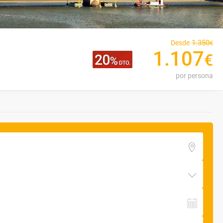
1
.
350
Desde
€
1
.
107
€
por persona