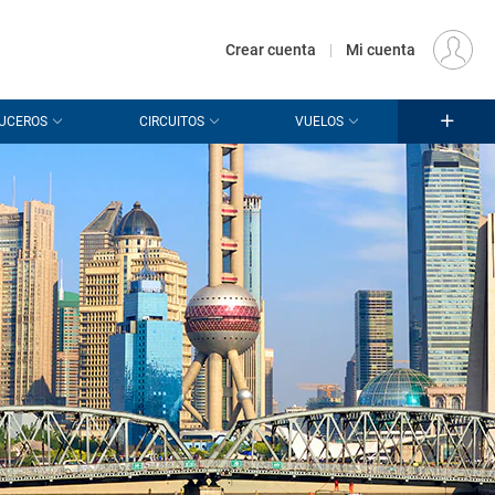
€
Origen
MADRID (MAD)
ES
EUR
Crear cuenta
|
Mi cuenta
UCEROS
CIRCUITOS
VUELOS