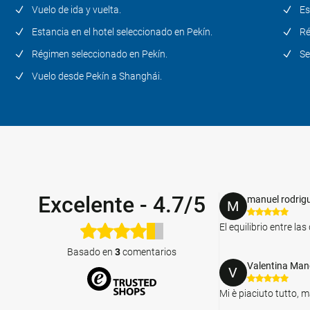
Vuelo de ida y vuelta.
Es
Estancia en el hotel seleccionado en Pekín.
Ré
Régimen seleccionado en Pekín.
Se
Vuelo desde Pekín a Shanghái.
Excelente
-
4.7/5
manuel rodrig
M
El equilibrio entre l
Basado en
3
comentarios
Valentina Man
V
Mi è piaciuto tutto, m