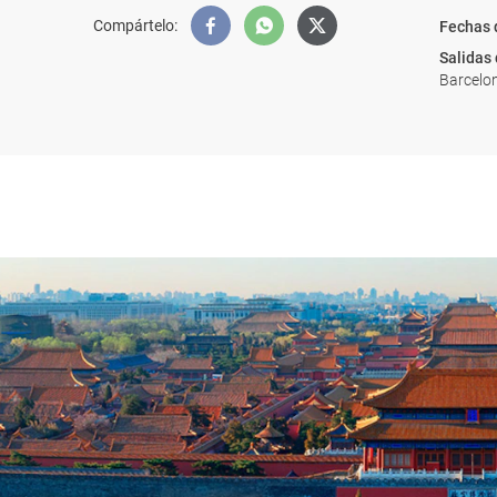
Compártelo
:
Fechas 
Salidas
Barcelon