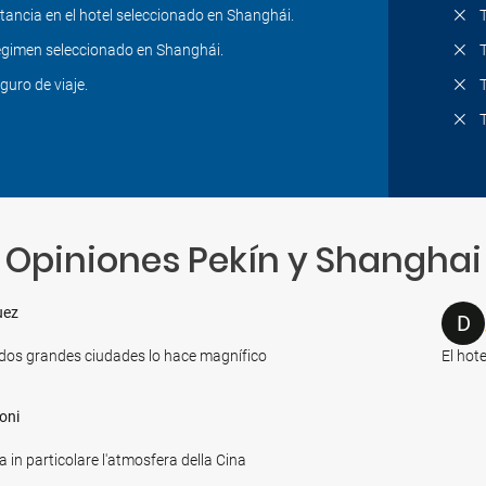
tancia en el hotel seleccionado en Shanghái.
gimen seleccionado en Shanghái.
guro de viaje.
Opiniones Pekín y Shanghai
uez
D
as dos grandes ciudades lo hace magnífico
El hot
oni
a in particolare l'atmosfera della Cina