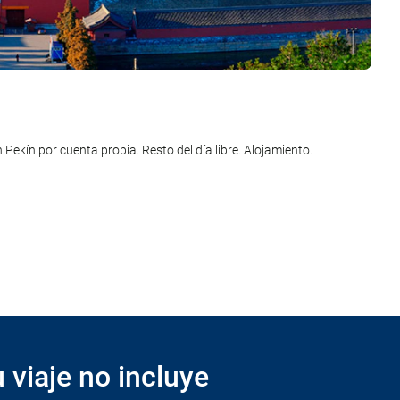
esde Pekín a Shanghái. Llegada y traslado desde el aeropuerto al
miento.
 Pekín por cuenta propia. Resto del día libre. Alojamiento.
a. Vuelo con destino a la ciudad de origen. Llegada. Fin del viaje y
 viaje no incluye