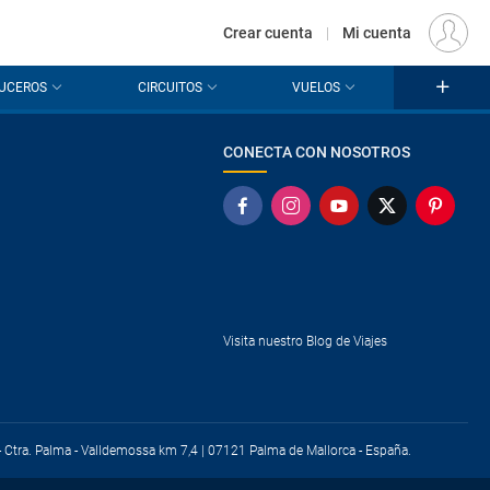
€
Origen
MADRID (MAD)
ES
EUR
Crear cuenta
|
Mi cuenta
UCEROS
CIRCUITOS
VUELOS
CONECTA CON NOSOTROS
Visita nuestro Blog de Viajes
) - Ctra. Palma - Valldemossa km 7,4 | 07121 Palma de Mallorca - España.