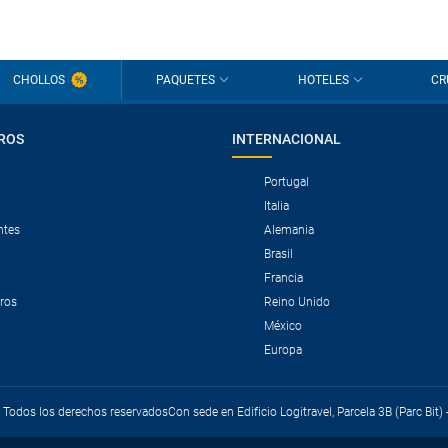
CHOLLOS
PAQUETES
HOTELES
CR
ROS
INTERNACIONAL
Portugal
Italia
ntes
Alemania
Brasil
Francia
tros
Reino Unido
México
Europa
 - Todos los derechos reservados
Con sede en Edificio Logitravel, Parcela 3B (Parc Bit