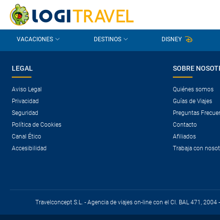
CONTACTO
PREGUNTAS FRECUENTES
VACACIONES
DESTINOS
DISNEY
LEGAL
SOBRE NOSOT
Aviso Legal
Quiénes somos
Privacidad
Guías de Viajes
Seguridad
Preguntas Frecue
Política de Cookies
Contacto
Canal Ético
Afiliados
Accesibilidad
Trabaja con noso
Travelconcept S.L. - Agencia de viajes on-line con el CI. BAL 471, 2004