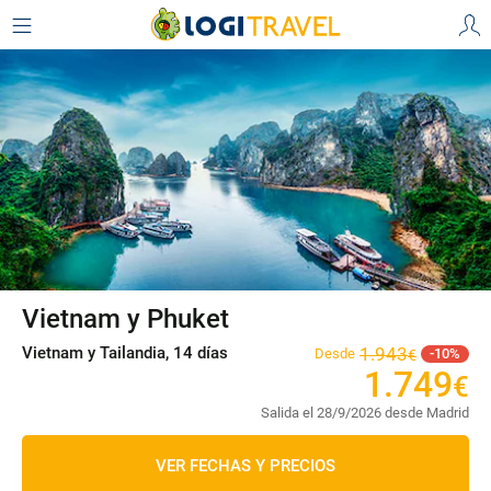
Vietnam y Phuket
Vietnam y Tailandia, 14 días
1
.
943
Desde
10
€
1
.
749
€
Salida el 28/9/2026 desde Madrid
VER FECHAS Y PRECIOS