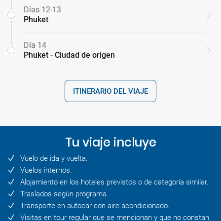
Días 12-13
Phuket
Día 14
Phuket - Ciudad de origen
ITINERARIO DEL VIAJE
Tu viaje incluye
Vuelo de ida y vuelta.
Vuelos internos.
Alojamiento en los hoteles previstos o de categoría similar.
Traslados según programa.
Transporte en autocar con aire acondicionado.
Visitas en tour regular que se mencionan y que no constan