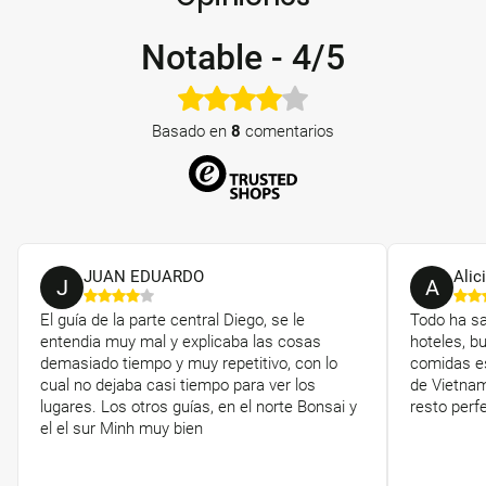
Notable
-
4/5
Basado en
8
comentarios
JUAN EDUARDO
Alic
J
A
El guía de la parte central Diego, se le
Todo ha sa
entendia muy mal y explicaba las cosas
hoteles, b
demasiado tiempo y muy repetitivo, con lo
comidas es
cual no dejaba casi tiempo para ver los
de Vietnam
lugares. Los otros guías, en el norte Bonsai y
resto perf
el el sur Minh muy bien