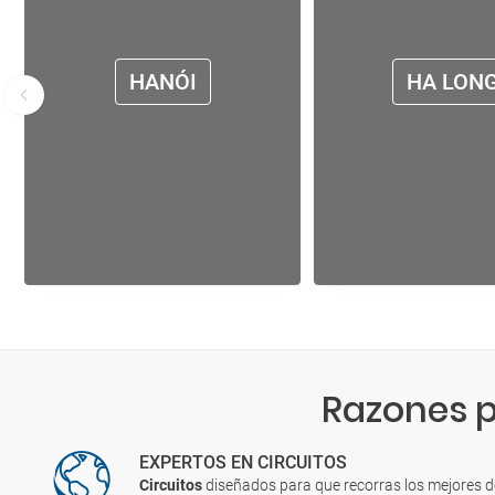
HANÓI
HA LON
Razones p
EXPERTOS EN CIRCUITOS
Circuitos
diseñados para que recorras los mejores 