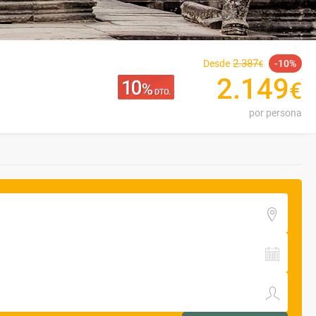
2
.
387
Desde
10
€
2
.
149
€
por persona