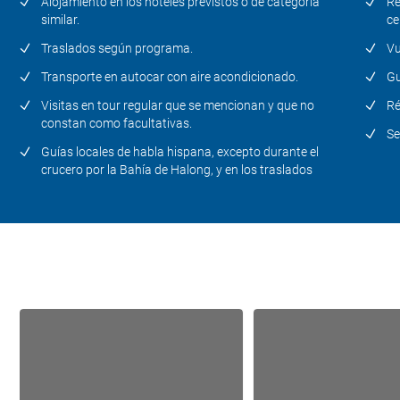
Alojamiento en los hoteles previstos o de categoría
Ré
similar.
ce
Traslados según programa.
Vu
Transporte en autocar con aire acondicionado.
Gu
Visitas en tour regular que se mencionan y que no
Ré
constan como facultativas.
Se
Guías locales de habla hispana, excepto durante el
crucero por la Bahía de Halong, y en los traslados