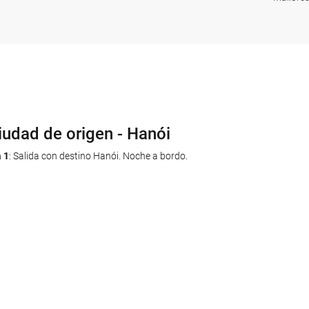
iudad de origen - Hanói
iudad de origen
a 1
a 13
: Salida con destino Hanói. Noche a bordo.
: Llegada. Fin del viaje y de nuestros servicios.