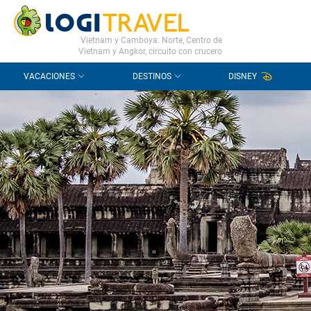
CONTACTO
PREGUNTAS FRECUENTES
Vietnam y Camboya: Norte, Centro de
Vietnam y Angkor, circuito con crucero
VACACIONES
DESTINOS
DISNEY