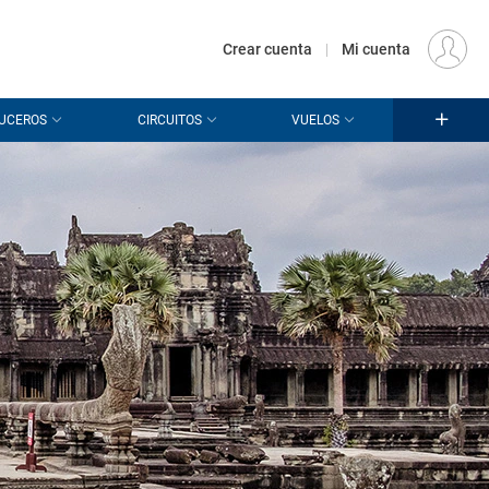
€
Origen
MADRID (MAD)
ES
EUR
Crear cuenta
|
Mi cuenta
UCEROS
CIRCUITOS
VUELOS