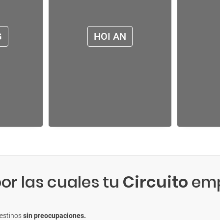
G
HOI AN
or las cuales tu
Circuito
emp
destinos
sin preocupaciones.