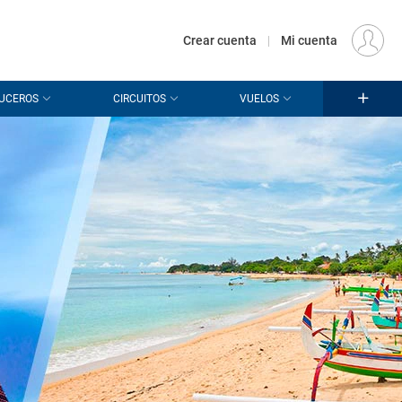
€
Origen
MADRID (MAD)
ES
EUR
Crear cuenta
|
Mi cuenta
UCEROS
CIRCUITOS
VUELOS