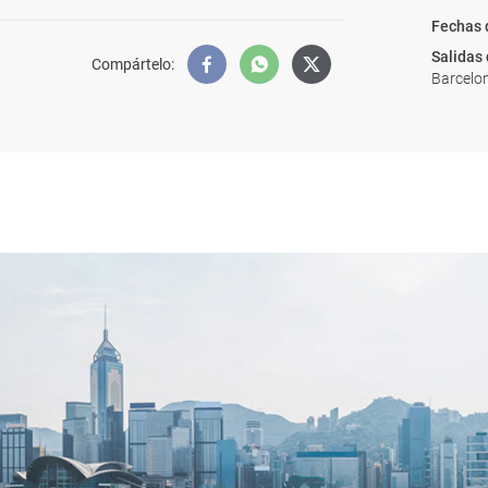
Fechas 
Salidas
Compártelo
:
Barcelon