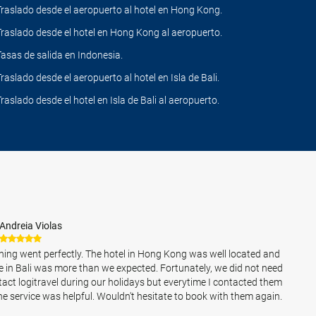
Traslado desde el aeropuerto al hotel en Hong Kong.
Traslado desde el hotel en Hong Kong al aeropuerto.
Tasas de salida en Indonesia.
Traslado desde el aeropuerto al hotel en Isla de Bali.
Traslado desde el hotel en Isla de Bali al aeropuerto.
Andreia Violas
hing went perfectly. The hotel in Hong Kong was well located and
e in Bali was more than we expected. Fortunately, we did not need
tact logitravel during our holidays but everytime I contacted them
the service was helpful. Wouldn't hesitate to book with them again.