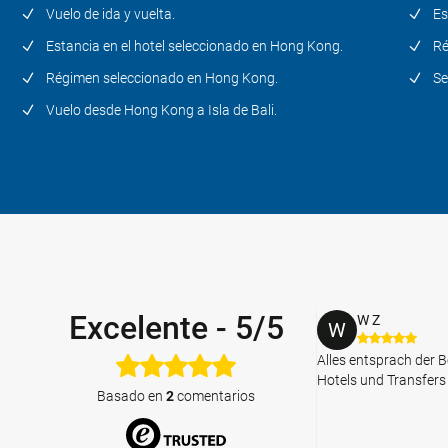
Vuelo de ida y vuelta.
Es
Estancia en el hotel seleccionado en Hong Kong.
Ré
Régimen seleccionado en Hong Kong.
Se
Vuelo desde Hong Kong a Isla de Bali.
Excelente
-
5/5
W Z
W
Alles entsprach der B
Hotels und Transfers
Basado en
2
comentarios