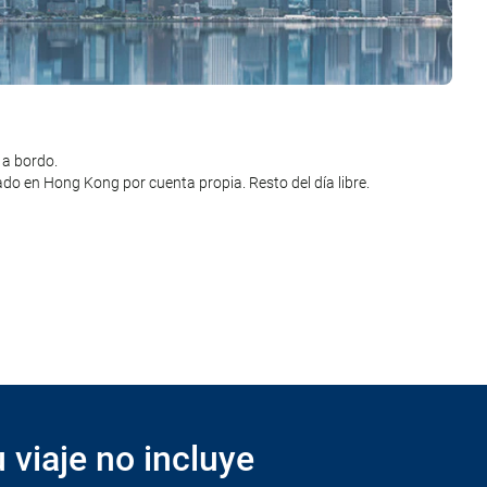
uelo desde Hong Kong a Isla de Bali. Llegada y traslado desde el
 a bordo.
día libre. Alojamiento.
nado en Hong Kong por cuenta propia. Resto del día libre.
ia. Vuelo con destino a la ciudad de origen. Llegada. Fin del viaje y
 viaje no incluye