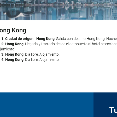
ong Kong
sla de Bali
a 1: Ciudad de origen - Hong Kong
 5: Hong Kong - Isla de Bali
. Traslado al aeropuerto por cuenta propia. V
. Salida con destino Hong Kong. Noche
a 2: Hong Kong
opuerto al hotel seleccionado en Isla de Bali por cuenta propia. Resto del 
. Llegada y traslado desde el aeropuerto al hotel seleccio
ojamiento.
 6: Isla de Bali
. Día libre. Alojamiento.
a 3: Hong Kong
 7: Isla de Bali
. Día libre. Alojamiento.
. Día libre. Alojamiento.
a 4: Hong Kong
 8: Isla de Bali
. Día libre. Alojamiento.
. Día libre. Alojamiento.
 9: Isla de Bali - Ciudad de origen
. Traslado al aeropuerto por cuenta prop
nuestros servicios.
Tu