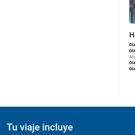
H
I
Dí
Día
Dí
aer
Al
Día
Dí
Día
Dí
Día
Día
de 
Tu viaje incluye