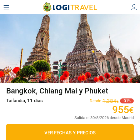
Bangkok, Chiang Mai y Phuket
Tailandia, 11 días
1
.
384
Desde
31
€
955
€
Salida el 30/8/2026 desde Madrid
VER FECHAS Y PRECIOS