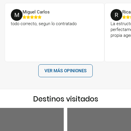
Miguel Carlos
Rica
M
R
todo correcto, segun lo contratado
La estruct
perfectame
propia age
VER MÁS OPINIONES
Destinos visitados