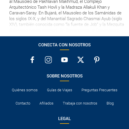
al Mausoleo de Pakhlavan Makhmud, el Complejo
Arquitectónico Tash Hovli y la Madraza Allakuli Khan y
Caravan-Saray. En Bujará, el Mausoleo de los Samánidas de
los siglos IX-X, y del Manantial Sagrado Chasmai Ayub (siglo
XIV), también conocida como “la fuente de Job” y la Mezquita
Bolo-Hauz (visita exterior). En Samarcanda, el Observatorio
de Ulugbek, lugar edificado en el siglo XV, y su Museo.
Consulta precio y disponibilidad.
CONECTA CON NOSOTROS
SOBRE NOSOTROS
Quiénes somos
Guías de Viajes
Preguntas Frecuentes
Contacto
Afiliados
Trabaja con nosotros
Blog
LEGAL