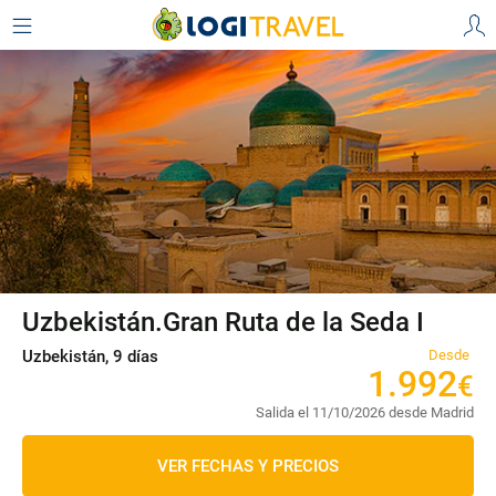
Uzbekistán.Gran Ruta de la Seda I
Uzbekistán, 9 días
Desde
1
.
992
€
Salida el 11/10/2026 desde Madrid
VER FECHAS Y PRECIOS