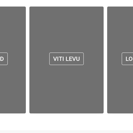
ND
VITI LEVU
LO