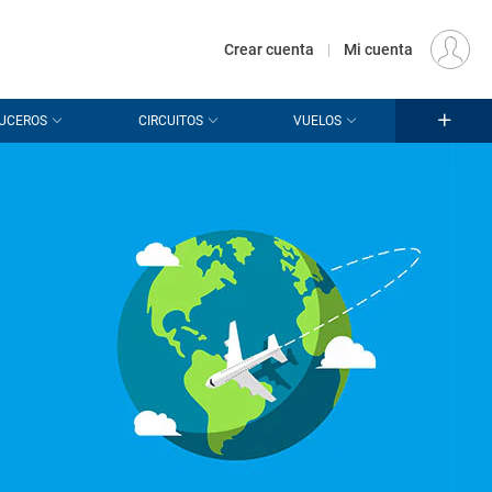
€
Origen
MADRID (MAD)
ES
EUR
Crear cuenta
|
Mi cuenta
UCEROS
CIRCUITOS
VUELOS