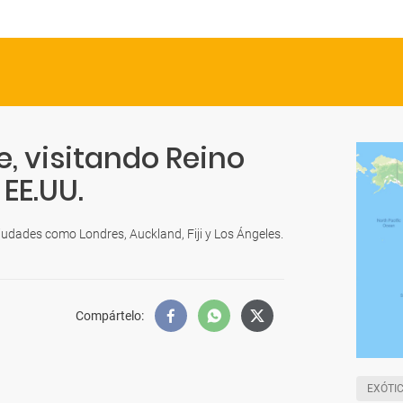
e, visitando Reino
 EE.UU.
iudades como Londres, Auckland, Fiji y Los Ángeles.
Compártelo
:
EXÓTI