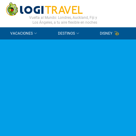
CONTACTO
PREGUNTAS FRECUENTES
Vuelta al Mundo: Londres, Auckland, Fiji y
Los Ángeles, a tu aire flexible en noches
VACACIONES
DESTINOS
DISNEY