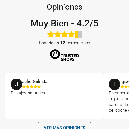
Opiniones
Muy Bien
-
4.2/5
Basado en
12
comentarios
Julio Galindo
Igna
J
I
Paisajes naturales
En general
organizaci
salidas de
del coche d
VER MÁS OPINIONES