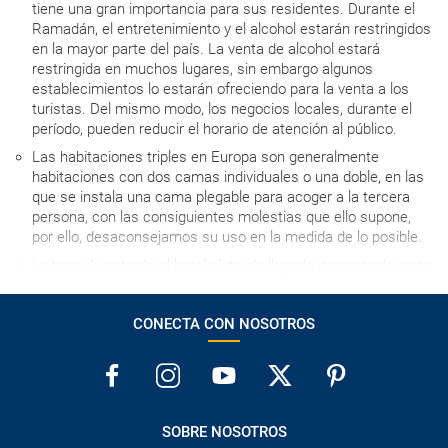
tiene una gran importancia para sus residentes. Durante el
Ramadán, el entretenimiento y el alcohol estarán restringidos
en la mayor parte del país. La venta de alcohol estará
restringida en muchos lugares, sin embargo algunos
establecimientos lo estarán ofreciendo para la venta a los
turistas. Del mismo modo, los negocios locales, durante el
período, pueden reducir el horario de atención al público.
Las habitaciones triples en Europa son generalmente
habitaciones con dos camas individuales o una doble, en las
que se instala una cama plegable para acoger a la tercera
persona, con las consiguientes molestias que ello supone,
por ello, desaconsejamos su uso en la medida de lo posible.
La hora de entrada al hotel el día de llegada depende de cada
establecimiento, pero en ningún caso será antes de las 15h,
salvo que se indique lo contrario.
CONECTA CON NOSOTROS
Las excursiones y visitas sugeridas para cada día son
orientativas, pudiendo el viajero diseñar el viaje a su medida,
de acuerdo a sus gustos y necesidades.
La tarjeta de crédito está considerada una garantía, por lo
que, a veces, su uso es imprescindible para poder registrarse
SOBRE NOSOTROS
en los hoteles.