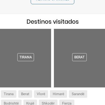
Destinos visitados
TIRANA
BERAT
Tirana
Berat
Vlorë
Himarë
Sarandë
Bodrishtë
Krujë
Shkodër
Fierza