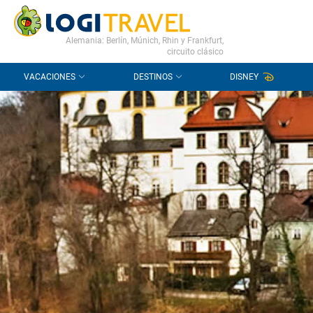
CONTACTO
PREGUNTAS FRECUENTES
Alemania: Berlín, Múnich, Rhin y Frankfurt,
circuito clásico
VACACIONES
DESTINOS
DISNEY