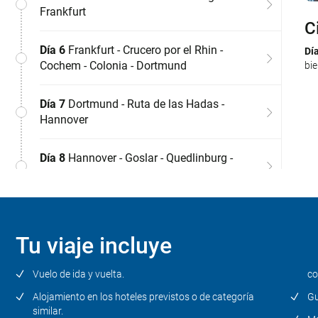
Frankfurt
C
B
B
N
M
F
D
H
B
Día 6
Frankfurt - Crucero por el Rhin -
Dí
Dí
Dí
Dí
Dí
Dí
Dí
Dí
Dí
Cochem - Colonia - Dortmund
bie
Re
be
Dan
en 
Inc
al
mur
hol
Bav
10
reg
Pos
Tre
de
vi
ciu
ta
inc
log
Día 7
Dortmund - Ruta de las Hadas -
WE
Al
sig
Hannover
al
bre
jue
ciu
Al
ten
Día 8
Hannover - Goslar - Quedlinburg -
fec
Berlín
Día 9
Berlín - Ciudad de origen
Tu viaje incluye
Vuelo de ida y vuelta.
co
Alojamiento en los hoteles previstos o de categoría
Gu
similar.