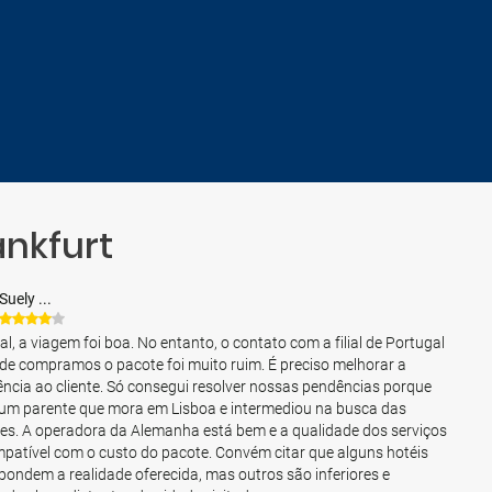
ankfurt
Suely ...
al, a viagem foi boa. No entanto, o contato com a filial de Portugal
de compramos o pacote foi muito ruim. É preciso melhorar a
ência ao cliente. Só consegui resolver nossas pendências porque
um parente que mora em Lisboa e intermediou na busca das
es. A operadora da Alemanha está bem e a qualidade dos serviços
mpatível com o custo do pacote. Convém citar que alguns hotéis
pondem a realidade oferecida, mas outros são inferiores e