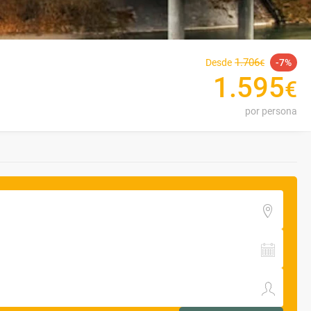
1
.
706
Desde
7
€
1
.
595
€
por persona