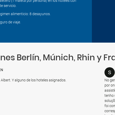
letero (1 maleta por persona) en los hoteles con
te servicio.
gimen alimenticio: 8 desayunos.
guro de viaje.
nes Berlín, Múnich, Rhin y Fr
EN
S
Albert. Y alguno de los hoteles asignados.
No ger
por on
assist
tenho 
soluçõ
foi co
corres