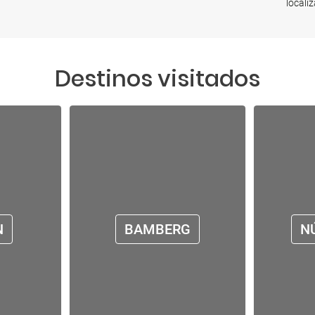
locali
Destinos visitados
N
BAMBERG
N