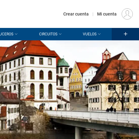
€
Origen
MADRID (MAD)
ES
EUR
Crear cuenta
|
Mi cuenta
UCEROS
CIRCUITOS
VUELOS