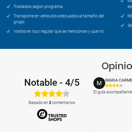
Ma
Traslados según programa.
es
Transporte en vehículos adecuados al tamaño del
Ré
grupo.
Se
Visitas en tour regular que se mencionan y que no
Opinio
Notable
-
4/5
MARIA CARM
M
El guía acompañante 
Basado en
2
comentarios