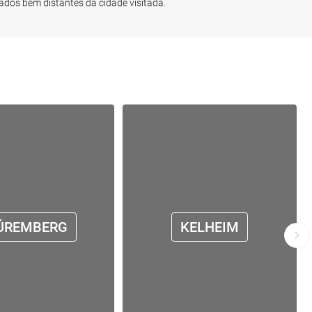
zados bem distantes da cidade visitada.
ÚREMBERG
KELHEIM