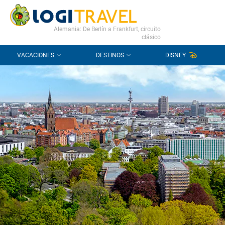
CONTACTO
PREGUNTAS FRECUENTES
Alemania: De Berlín a Frankfurt, circuito
clásico
VACACIONES
DESTINOS
DISNEY