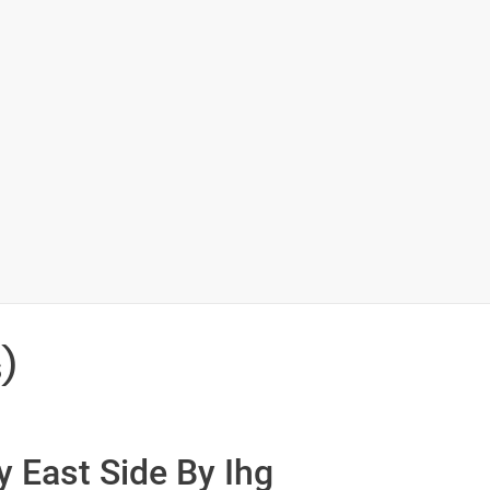
)
ty East Side By Ihg