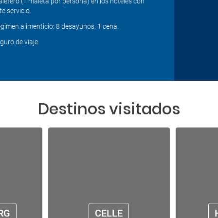
letero (1 maleta por persona) en los hoteles con
te servicio.
gimen alimenticio: 8 desayunos, 1 cena.
guro de viaje.
Destinos visitados
RG
CELLE