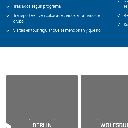
Ma
Traslados según programa.
es
Transporte en vehículos adecuados al tamaño del
Ré
grupo.
Se
Visitas en tour regular que se mencionan y que no
BERLÍN
WOLFSBU