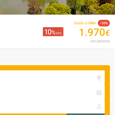
2
.
188
Desde
10
€
1
.
970
€
por persona