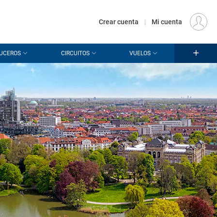
€
Origen
MADRID (MAD)
ES
EUR
Crear cuenta
|
Mi cuenta
UCEROS
CIRCUITOS
VUELOS