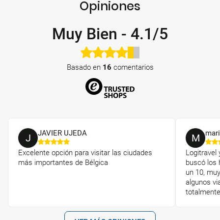
Opiniones
Muy Bien
-
4.1/5
Basado en
16
comentarios
JAVIER UJEDA
mari
J
M
Excelente opción para visitar las ciudades
Logitravel
más importantes de Bélgica
buscó los 
un 10, muy
algunos vi
totalment