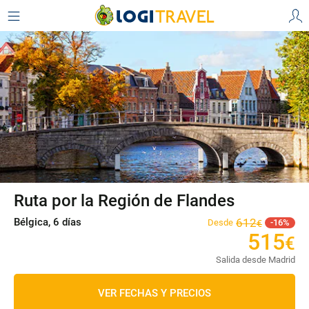
Ruta por la Región de Flandes
Bélgica, 6 días
612
Desde
16
€
515
€
Salida desde Madrid
VER FECHAS Y PRECIOS