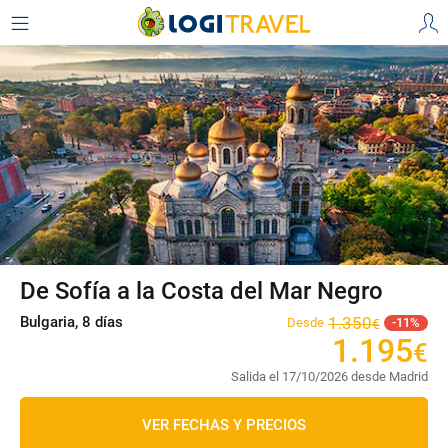
De Sofía a la Costa del Mar Negro
Bulgaria, 8 días
1
.
350
Desde
11
€
1
.
195
€
Salida el 17/10/2026 desde Madrid
VER FECHAS Y PRECIOS