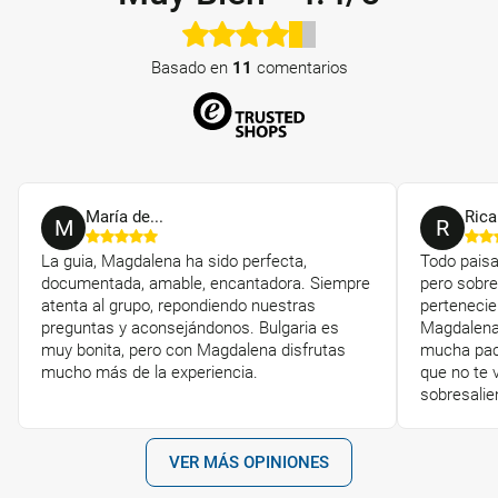
Basado en
11
comentarios
María de...
Rica
M
R
La guia, Magdalena ha sido perfecta,
Todo pais
documentada, amable, encantadora. Siempre
pero sobre
atenta al grupo, repondiendo nuestras
pertenecie
preguntas y aconsejándonos. Bulgaria es
Magdalena,
muy bonita, pero con Magdalena disfrutas
mucha paci
mucho más de la experiencia.
que no te 
sobresalie
VER MÁS OPINIONES