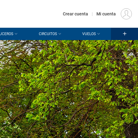
€
Origen
MADRID (MAD)
ES
EUR
Crear cuenta
|
Mi cuenta
UCEROS
CIRCUITOS
VUELOS