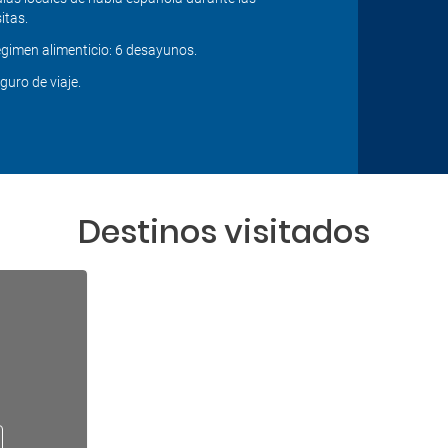
sitas.
gimen alimenticio: 6 desayunos.
guro de viaje.
Destinos visitados