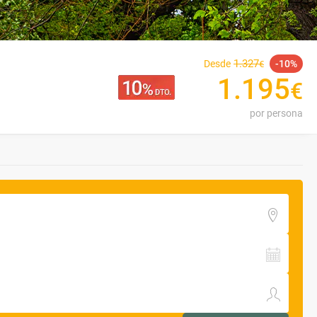
1
.
327
Desde
10
€
1
.
195
€
por persona