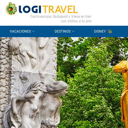
CONTACTO
PREGUNTAS FRECUENTES
Centroeuropa: Budapest y Viena en tren
con visitas, a tu aire
VACACIONES
DESTINOS
DISNEY