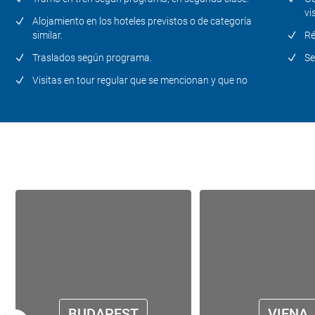
vi
Alojamiento en los hoteles previstos o de categoría
similar.
Ré
Traslados según programa.
Se
Visitas en tour regular que se mencionan y que no
BUDAPEST
VIENA