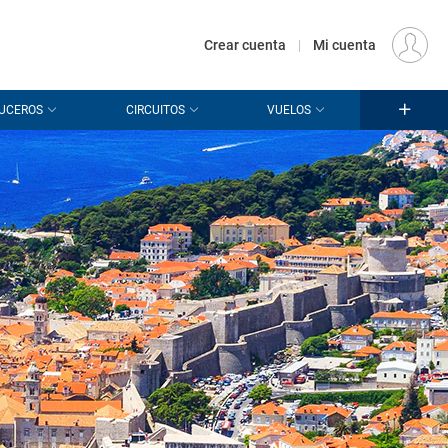
€
Origen
MADRID (MAD)
ES
EUR
Crear cuenta
|
Mi cuenta
UCEROS
CIRCUITOS
VUELOS