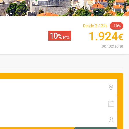
2
.
137
Desde
10
€
1
.
924
€
por persona