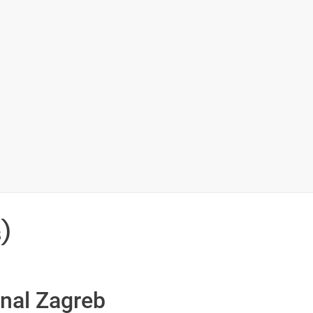
)
onal Zagreb