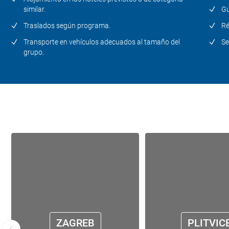
similar.
Gu
Traslados según programa.
Ré
Transporte en vehículos adecuados al tamaño del
Se
grupo.
ZAGREB
PLITVIC