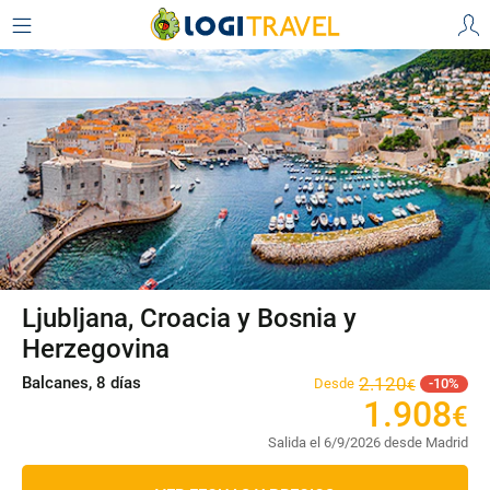
Ljubljana, Croacia y Bosnia y
Herzegovina
Balcanes, 8 días
2
.
120
Desde
10
€
1
.
908
€
Salida el 6/9/2026 desde Madrid