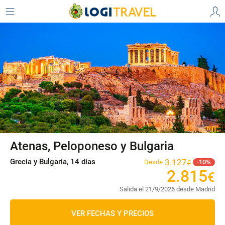
Atenas, Peloponeso y Bulgaria
Grecia y Bulgaria, 14 días
3
.
127
Desde
10
€
2
.
815
€
Salida el 21/9/2026 desde Madrid
VER FECHAS Y PRECIOS