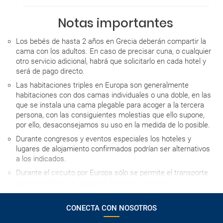
Notas importantes
Los bebés de hasta 2 años en Grecia deberán compartir la
cama con los adultos. En caso de precisar cuna, o cualquier
otro servicio adicional, habrá que solicitarlo en cada hotel y
será de pago directo.
Las habitaciones triples en Europa son generalmente
habitaciones con dos camas individuales o una doble, en las
que se instala una cama plegable para acoger a la tercera
persona, con las consiguientes molestias que ello supone,
por ello, desaconsejamos su uso en la medida de lo posible.
Durante congresos y eventos especiales los hoteles y
lugares de alojamiento confirmados podrían ser alternativos
a los indicados.
Durante el circuito por Europa sólo se permite el transporte
de una maleta y un bolso de mano por persona.
La hora de entrada al hotel el día de llegada depende de cada
establecimiento, pero en ningún caso será antes de las 15h,
CONECTA CON NOSOTROS
salvo que se indique lo contrario.