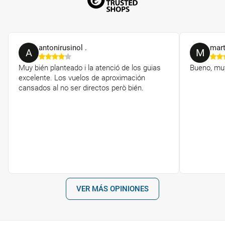
antonirusinol .
mart
A
M
Muy bién planteado i la atenció de los guias
Bueno, muy
excelente. Los vuelos de aproximación
cansados al no ser directos però bién.
VER MÁS OPINIONES