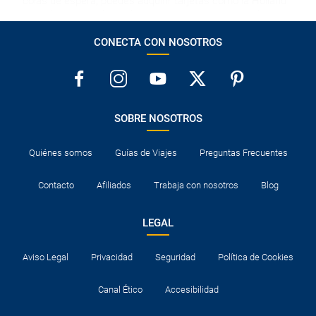
colas de espera, puedes adquirir tarjetas como la Holland
Pass, la Museumkaart, la I Amsterdam City Card o la
Rotterdam Welcome Card. Muchos museos ofrecen
CONECTA CON NOSOTROS
descuentos especiales para menores de edad, estudiantes y
jubilados.
La tarjeta de crédito está considerada una garantía, por lo
que, a veces, su uso es imprescindible para poder registrarse
en los hoteles.
SOBRE NOSOTROS
Normalmente los hoteles disponen de cuna para los bebés.
De lo contrario, tendrán que compartir cama con un adulto.
Quiénes somos
Guías de Viajes
Preguntas Frecuentes
Consultar documentación necesaria para entrar a los
destinos visitados y para el tránsito en los países en los que
Contacto
Afiliados
Trabaja con nosotros
Blog
se realicen escalas aéreas.
LEGAL
Aviso Legal
Privacidad
Seguridad
Política de Cookies
Canal Ético
Accesibilidad