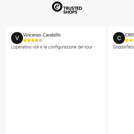
Vincenzo Carabillò
CRI
V
C
L’operativo voli e la configurazione del tour
Soddisfatt