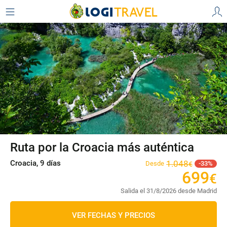
Ruta por la Croacia más auténtica
Croacia, 9 días
1
.
048
Desde
33
€
699
€
Salida el 31/8/2026 desde Madrid
VER FECHAS Y PRECIOS