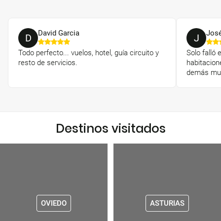
David Garcia
Jos
D
J
Todo perfecto... vuelos, hotel, guía circuito y
Solo falló 
resto de servicios.
habitacion
demás muy
Destinos visitados
OVIEDO
ASTURIAS