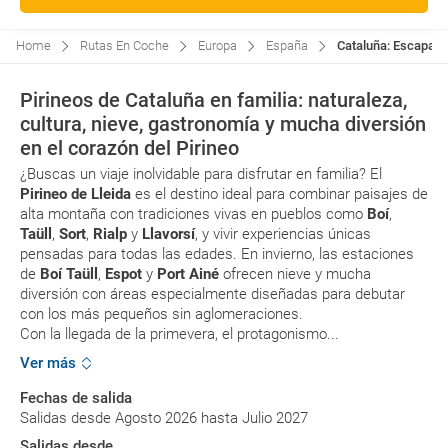
Home
Rutas En Coche
Europa
España
Cataluña: Escapada
Pirineos de Cataluña en familia: naturaleza,
cultura, nieve, gastronomía y mucha diversión
en el corazón del Pirineo
¿Buscas un viaje inolvidable para disfrutar en familia? El
Pirineo de Lleida
es el destino ideal para combinar paisajes de
alta montaña con tradiciones vivas en pueblos como
Boí
,
Taüll
,
Sort
,
Rialp
y
Llavorsí
, y vivir experiencias únicas
pensadas para todas las edades. En invierno, las estaciones
de
Boí Taüll
,
Espot
y
Port Ainé
ofrecen nieve y mucha
diversión con áreas especialmente diseñadas para debutar
con los más pequeños sin aglomeraciones.
Con la llegada de la primevera, el protagonismo...
Ver más
Fechas de salida
Salidas desde Agosto 2026 hasta Julio 2027
Salidas desde