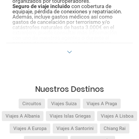
organizados por touroperadores.
Seguro de viaje incluido
con cobertura de
equipaje, pérdida de conexiones y repatriación.
Además, incluye gastos médicos así como
gastos de cancelación por terrorismo y/o
catástrofes naturales de hasta 3.000€ en el
extranjero, puede consultar más información
con uno de nuestros agentes o durante el
proceso de reserva. Este seguro garantiza
asistencia básica en destino, pero no olvide que
si quiere reforzar esta asistencia tiene que
añadir a su compra otros seguros opcionales
(podrá seleccionarlos antes de confirmar su
reserva).
Pago flexible
sin intereses para reservas
realizadas con más de 30 días de antelación.
Quedan excluidos los productos de terceros de
Nuestros Destinos
esta promoción.
Circuitos
Viajes Suiza
Viajes A Praga
Viajes A Albania
Viajes Islas Griegas
Viajes A Lisboa
Viajes A Europa
Viajes A Santorini
Chiang Rai