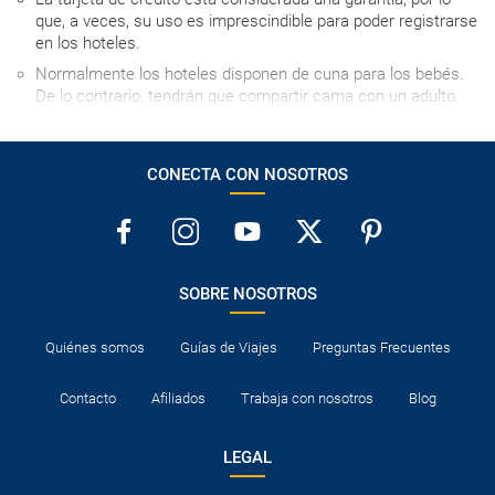
que, a veces, su uso es imprescindible para poder registrarse
en los hoteles.
Normalmente los hoteles disponen de cuna para los bebés.
De lo contrario, tendrán que compartir cama con un adulto.
Consultar documentación necesaria para entrar a los
destinos visitados y para el tránsito en los países en los que
se realicen escalas aéreas.
CONECTA CON NOSOTROS
SOBRE NOSOTROS
Quiénes somos
Guías de Viajes
Preguntas Frecuentes
Contacto
Afiliados
Trabaja con nosotros
Blog
LEGAL