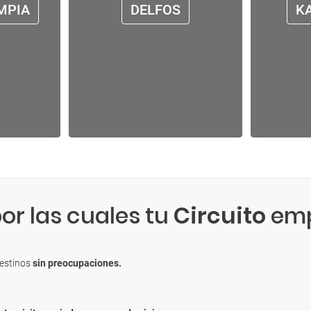
MPIA
DELFOS
K
or las cuales tu
Circuito
emp
destinos
sin preocupaciones.