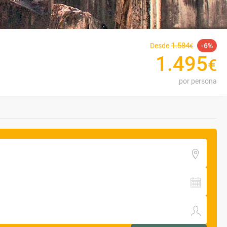
1
.
584
Desde
6
€
1
.
495
€
por persona