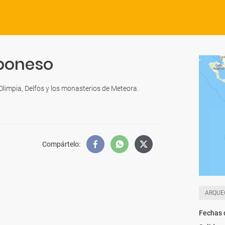
oponeso
 Olimpia, Delfos y los monasterios de Meteora.
Compártelo
:
ARQUE
Fechas 