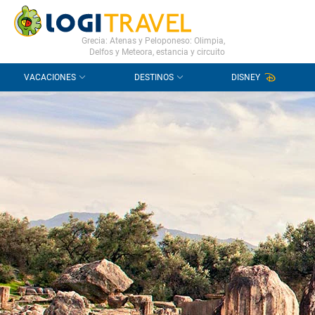
CONTACTO
PREGUNTAS FRECUENTES
Grecia: Atenas y Peloponeso: Olimpia,
Delfos y Meteora, estancia y circuito
VACACIONES
DESTINOS
DISNEY