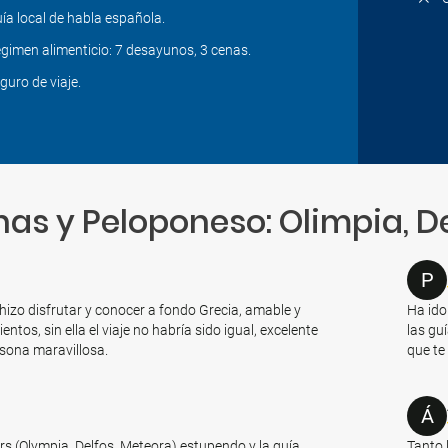
ía local de habla española.
gimen alimenticio: 7 desayunos, 3 cenas.
guro de viaje.
as y Peloponeso: Olimpia, D
P
hizo disfrutar y conocer a fondo Grecia, amable y
Ha ido
tos, sin ella el viaje no habría sido igual, excelente
las guí
rsona maravillosa.
que te
Á
ours (Olympia, Delfos, Meteora) estupendo y la guía
Tanto 