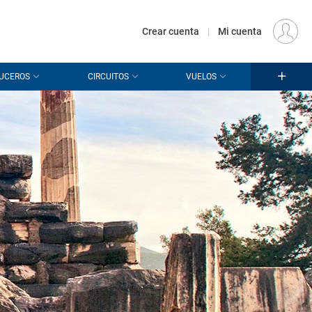
€
Origen
MADRID (MAD)
ES
EUR
Crear cuenta
|
Mi cuenta
UCEROS
CIRCUITOS
VUELOS