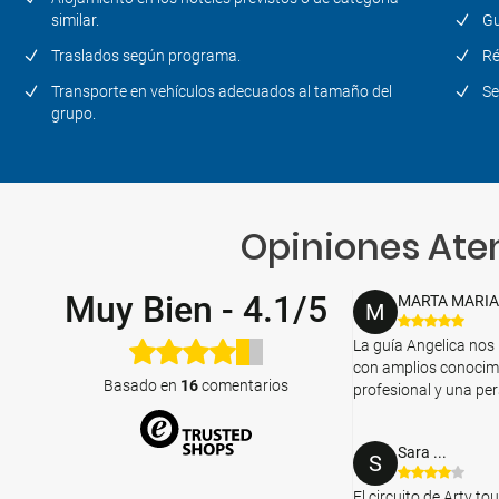
similar.
Gu
Traslados según programa.
Ré
Transporte en vehículos adecuados al tamaño del
Se
grupo.
Opiniones Aten
Muy Bien
-
4.1/5
MARTA MARIA
M
La guía Angelica nos 
con amplios conocimien
Basado en
16
comentarios
profesional y una pe
Sara ...
S
El circuito de Arty t