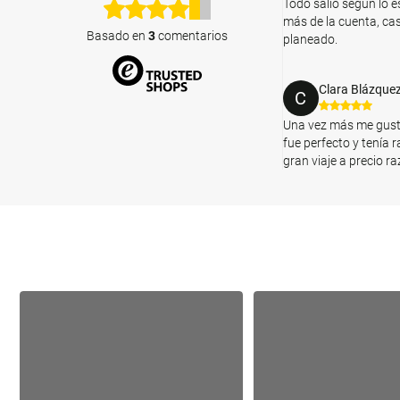
Todo salio según lo e
más de la cuenta, cas
Basado en
3
comentarios
planeado.
Clara Blázque
C
Una vez más me gustar
fue perfecto y tenía
gran viaje a precio r