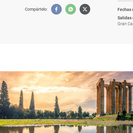
Compártelo
:
Fechas 
Salidas
Gran Can