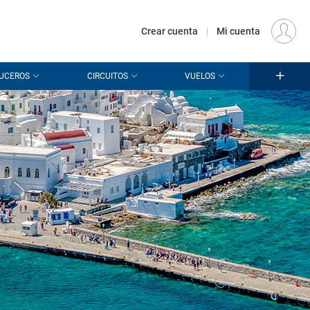
€
Origen
MADRID (MAD)
ES
EUR
Crear cuenta
|
Mi cuenta
UCEROS
CIRCUITOS
VUELOS