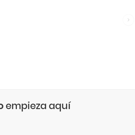
o
empieza aquí