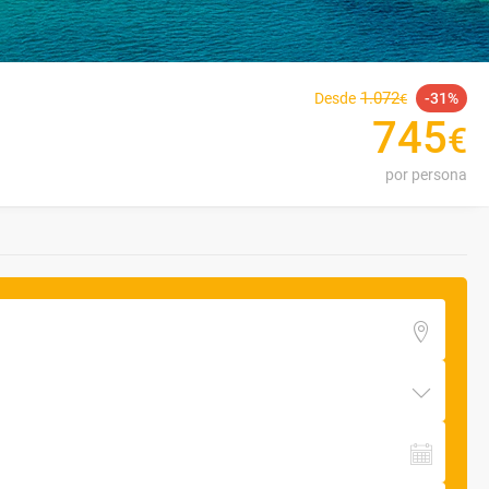
1
.
072
Desde
31
€
745
€
por persona