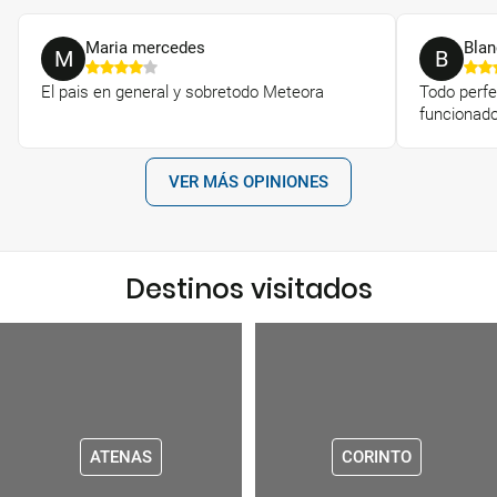
Maria mercedes
Blan
M
B
El pais en general y sobretodo Meteora
Todo perfe
funcionado
VER MÁS OPINIONES
Destinos visitados
ATENAS
CORINTO