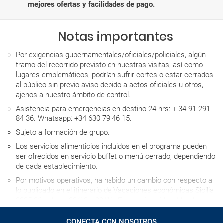
mejores ofertas y facilidades de pago.
Notas importantes
Por exigencias gubernamentales/oficiales/policiales, algún
tramo del recorrido previsto en nuestras visitas, así como
lugares emblemáticos, podrían sufrir cortes o estar cerrados
al público sin previo aviso debido a actos oficiales u otros,
ajenos a nuestro ámbito de control.
Asistencia para emergencias en destino 24 hrs: + 34 91 291
84 36. Whatsapp: +34 630 79 46 15.
Sujeto a formación de grupo.
Los servicios alimenticios incluidos en el programa pueden
ser ofrecidos en servicio buffet o menú cerrado, dependiendo
de cada establecimiento.
Por motivos operativos, ha habido un cambio con respecto a
lo publicado en el itinerario de Vacaciones económicas Sicilia
2025-26 salidas 22/10 y 03/11. El vuelo incluido a/desde
Madrid ahora es vía Roma y las Tasas aéreas y carburante
incluidas ahora son 155 € por persona.
CONECTA CON NOSOTROS