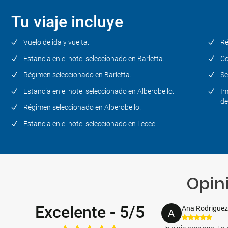
Alberobello - Matera -
Alberobello
Tu viaje incluye
Vuelo de ida y vuelta.
Ré
Día 6
Alberobello - Bríndisi - Lecce
Estancia en el hotel seleccionado en Barletta.
Co
Régimen seleccionado en Barletta.
Se
Día 7
Estancia en el hotel seleccionado en Alberobello.
Im
Lecce y alrededores
de
Régimen seleccionado en Alberobello.
Estancia en el hotel seleccionado en Lecce.
Día 8
Lecce - Bari - Ciudad de origen
Opini
Excelente
-
5/5
Ana Rodriguez
A