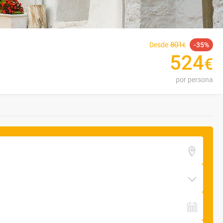
801
Desde
35
€
524
€
por persona