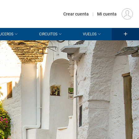
€
Origen
MADRID (MAD)
ES
EUR
Crear cuenta
|
Mi cuenta
UCEROS
CIRCUITOS
VUELOS