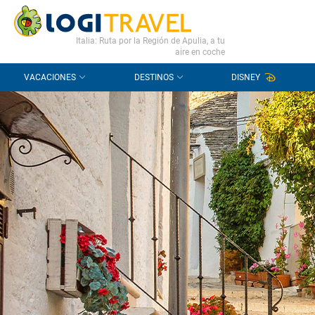
CONTACTO
PREGUNTAS FRECUENTES
Italia: Ruta por la Región de Apulia, a tu
aire en coche
VACACIONES
DESTINOS
DISNEY