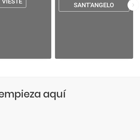
VIESTE
SANT'ANGELO
empieza aquí