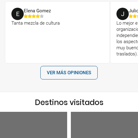
Elena Gomez
Juli
E
J
Tanta mezcla de cultura
Lo mejor es
organizaci
independie
los aspec
muy buenos
traslados)
VER MÁS OPINIONES
Destinos visitados