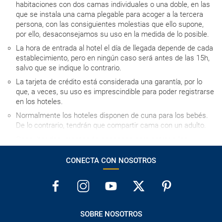
habitaciones con dos camas individuales o una doble, en las
que se instala una cama plegable para acoger a la tercera
persona, con las consiguientes molestias que ello supone,
por ello, desaconsejamos su uso en la medida de lo posible.
La hora de entrada al hotel el día de llegada depende de cada
establecimiento, pero en ningún caso será antes de las 15h,
salvo que se indique lo contrario.
La tarjeta de crédito está considerada una garantía, por lo
que, a veces, su uso es imprescindible para poder registrarse
en los hoteles.
Normalmente los hoteles disponen de cuna para los bebés.
De lo contrario, tendrán que compartir cama con un adulto.
Consultar documentación necesaria para entrar a los
destinos visitados y para el tránsito en los países en los que
se realicen escalas aéreas.
CONECTA CON NOSOTROS
SOBRE NOSOTROS