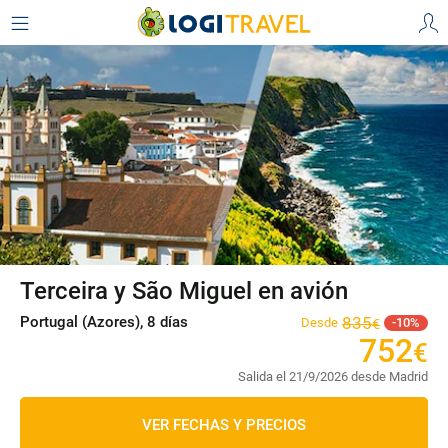
Terceira y São Miguel en avión
Portugal (Azores), 8 días
835
Desde
10
€
752
€
Salida el 21/9/2026 desde Madrid
VER FECHAS Y PRECIOS