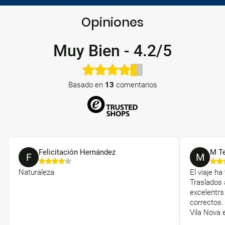
Opiniones
Muy Bien
-
4.2/5
Basado en
13
comentarios
Felicitación Hernández
M T
F
M
Naturaleza
El viaje ha
Traslados 
excelentrs
correctos.
Vila Nova 