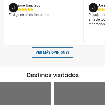
jose francisco
Jos
J
J
El viaje en sí, es fantástico
Paisajes e
amable,to
recomenda
VER MÁS OPINIONES
Destinos visitados