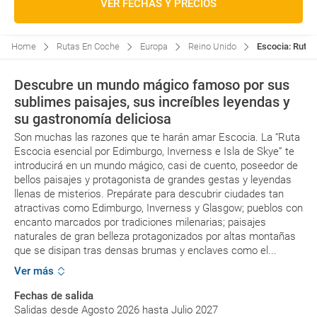
VER FECHAS Y PRECIOS
Home
Rutas En Coche
Europa
Reino Unido
Escocia: Ruta 
Descubre un mundo mágico famoso por sus
sublimes paisajes, sus increíbles leyendas y
su gastronomía deliciosa
Son muchas las razones que te harán amar Escocia. La “Ruta
Escocia esencial por Edimburgo, Inverness e Isla de Skye” te
introducirá en un mundo mágico, casi de cuento, poseedor de
bellos paisajes y protagonista de grandes gestas y leyendas
llenas de misterios. Prepárate para descubrir ciudades tan
atractivas como Edimburgo, Inverness y Glasgow; pueblos con
encanto marcados por tradiciones milenarias; paisajes
naturales de gran belleza protagonizados por altas montañas
que se disipan tras densas brumas y enclaves como el...
Ver más
Fechas de salida
Salidas desde Agosto 2026 hasta Julio 2027