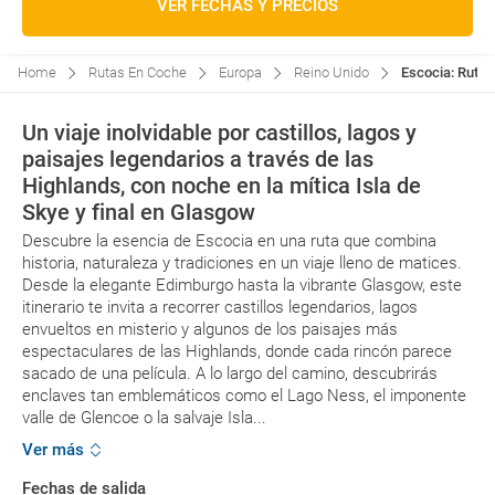
VER FECHAS Y PRECIOS
Home
Rutas En Coche
Europa
Reino Unido
Escocia: Ruta 
Un viaje inolvidable por castillos, lagos y
paisajes legendarios a través de las
Highlands, con noche en la mítica Isla de
Skye y final en Glasgow
Descubre la esencia de Escocia en una ruta que combina
historia, naturaleza y tradiciones en un viaje lleno de matices.
Desde la elegante Edimburgo hasta la vibrante Glasgow, este
itinerario te invita a recorrer castillos legendarios, lagos
envueltos en misterio y algunos de los paisajes más
espectaculares de las Highlands, donde cada rincón parece
sacado de una película. A lo largo del camino, descubrirás
enclaves tan emblemáticos como el Lago Ness, el imponente
valle de Glencoe o la salvaje Isla...
Ver más
Fechas de salida