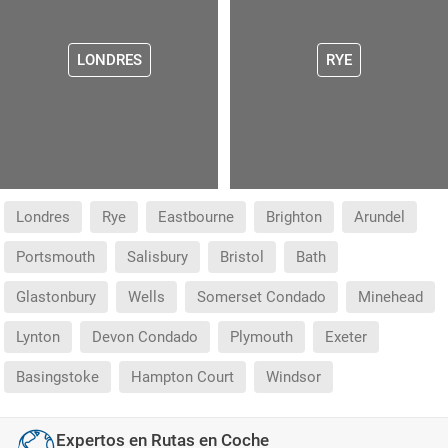
LONDRES
RYE
Londres
Rye
Eastbourne
Brighton
Arundel
Portsmouth
Salisbury
Bristol
Bath
Glastonbury
Wells
Somerset Condado
Minehead
Lynton
Devon Condado
Plymouth
Exeter
Basingstoke
Hampton Court
Windsor
Expertos en Rutas en Coche