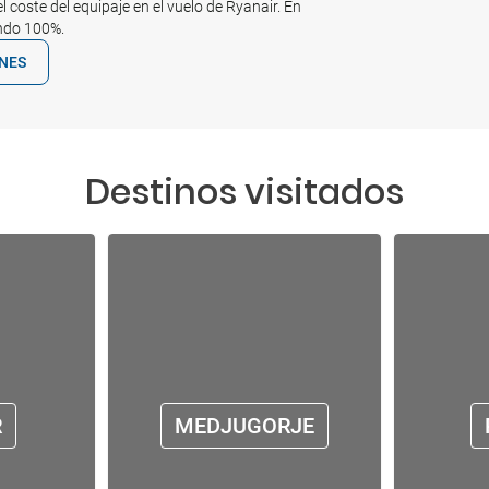
l coste del equipaje en el vuelo de Ryanair. En
endo 100%.
ONES
Destinos visitados
R
MEDJUGORJE