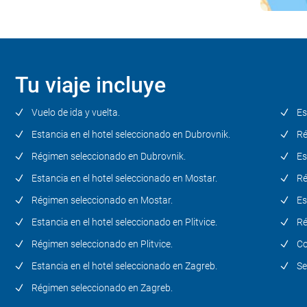
Día 6
Liubliana (Castillo Predjama y
Cuevas de Postojna / Bled -
Tu viaje incluye
Bohinj) (Eslovenia)
Vuelo de ida y vuelta.
Es
Día 7
Estancia en el hotel seleccionado en Dubrovnik.
Ré
Liubliana (Eslovenia) - Zadar
Régimen seleccionado en Dubrovnik.
Es
(Croacia)
Estancia en el hotel seleccionado en Mostar.
Ré
Día 8
Régimen seleccionado en Mostar.
Es
Zadar - Trogir - Split (Croacia)
Estancia en el hotel seleccionado en Plitvice.
Ré
Régimen seleccionado en Plitvice.
Co
Día 9
Estancia en el hotel seleccionado en Zagreb.
Se
Split - Dubrovnik (Croacia)
Régimen seleccionado en Zagreb.