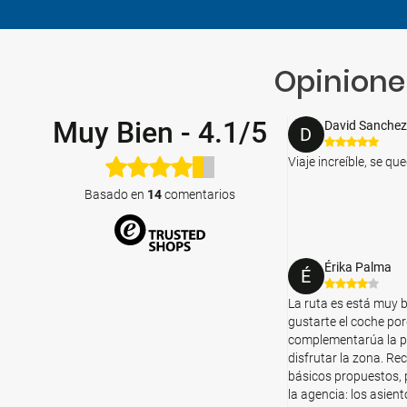
Día 10
Dubrovnik (Croacia)
Opiniones
Día 11
Dubrovnik - Ciudad de origen
Muy Bien
-
4.1/5
David Sanchez
D
Viaje increíble, se qu
Basado en
14
comentarios
Érika Palma
É
La ruta es está muy b
gustarte el coche por
complementarúa la pr
disfrutar la zona. R
básicos propuestos, 
la agencia: los asien