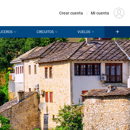
€
Origen
MADRID (MAD)
ES
EUR
Crear cuenta
|
Mi cuenta
UCEROS
CIRCUITOS
VUELOS