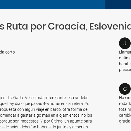
 Ruta por Croacia, Esloveni
J
eda corto
Llamam
optimi
habitu
precio
C
ien diseñada. Ves lo más interesante; eso si, debe
Ha sid
que hay días que pasas 4-5 horas en carretera. Yo
rodado
opuesta con algún viaje en barco, otra forma de
total
ecomendaría gastar algo más en alojamientos, no los
cambio
porque son modestos. Y, por último, un apunte para
gracia
tos de avión deberían haber sido juntos y deberían