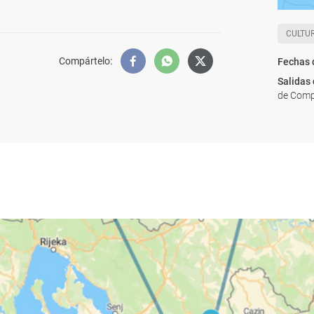
CULTU
Compártelo
:
Fechas 
Salidas
de Compo