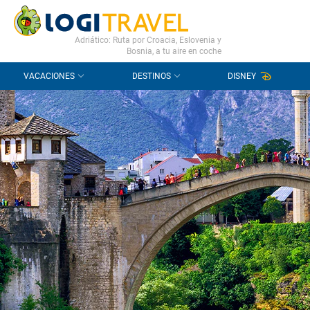
CONTACTO
PREGUNTAS FRECUENTES
Adriático: Ruta por Croacia, Eslovenia y
Bosnia, a tu aire en coche
VACACIONES
DESTINOS
DISNEY