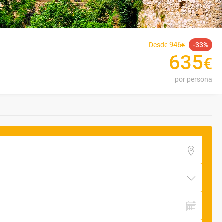
946
Desde
33
€
635
€
por persona