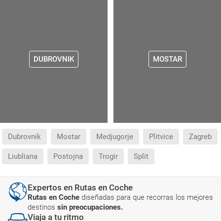
DUBROVNIK
MOSTAR
Dubrovnik
Mostar
Medjugorje
Plitvice
Zagreb
Liubliana
Postojna
Trogir
Split
Expertos en Rutas en Coche
Rutas en Coche
diseñadas para que recorras los mejores
destinos
sin preocupaciones.
Viaja a tu ritmo