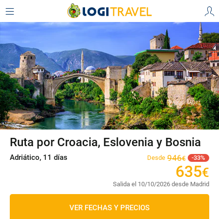
Ruta por Croacia, Eslovenia y Bosnia
Adriático, 11 días
946
Desde
33
€
635
€
Salida el 10/10/2026 desde Madrid
VER FECHAS Y PRECIOS