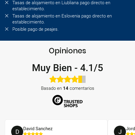
Tasas de alojamiento en Liubliana pago directo en
establecimiento.
Tasas de alojamiento en Eslovenia pago directo en
establecimiento.
Posible pago de peajes.
Opiniones
Muy Bien
-
4.1/5
Basado en
14
comentarios
David Sanchez
Jord
D
J