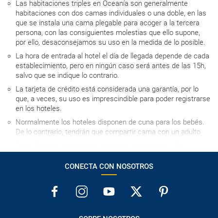
Las habitaciones triples en Oceanía son generalmente
habitaciones con dos camas individuales o una doble, en las
que se instala una cama plegable para acoger a la tercera
persona, con las consiguientes molestias que ello supone,
por ello, desaconsejamos su uso en la medida de lo posible.
La hora de entrada al hotel el día de llegada depende de cada
establecimiento, pero en ningún caso será antes de las 15h,
salvo que se indique lo contrario.
La tarjeta de crédito está considerada una garantía, por lo
que, a veces, su uso es imprescindible para poder registrarse
en los hoteles.
Normalmente los hoteles disponen de cuna para los bebés.
De lo contrario, tendrán que compartir cama con un adulto.
Consultar documentación necesaria para entrar a los
destinos visitados y para el tránsito en los países en los que
se realicen escalas aéreas.
CONECTA CON NOSOTROS