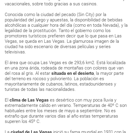
vacacionales, sobre todo gracias a sus casinos.
Conocida como
la ciudad del pecado
(Sin City) por la
popularidad del juego y apuestas, la disponibilidad de bebidas
alcohólicas a cualquier hora del día (como en toda Nevada), y la
legalidad de la prostitución. Tanto el gobierno como los
promotores turísticos prefieren decir que
lo que pasa en Las
Vegas, se queda en Las Vegas
. La glamurosa imagen de la
ciudad ha sido escenario de diversas películas y series
televisivas.
El área que ocupa Las Vegas es de 293,6 km2. Está localizada
en una zona árida, rodeada de montañas con colores que van
del rosa al gris. Al estar
situada en el desierto
, la mayor parte
del terreno es rocoso y polvoriento. La población es
mayoritariamente de cubanos, latinos, estadounidenses y
turistas de todas las nacionalidades.
El
clima de Las Vegas
es desértico con muy poca lluvia y
extremadamente cálido en verano. Temperaturas de 40º C son
habituales entre los meses de mayo a septiembre. No es
extraño que durante varios días al año estas temperaturas
superen los 45º C.
La
ciudad de Las Vegas
inició su fama mundial en 1931 con la