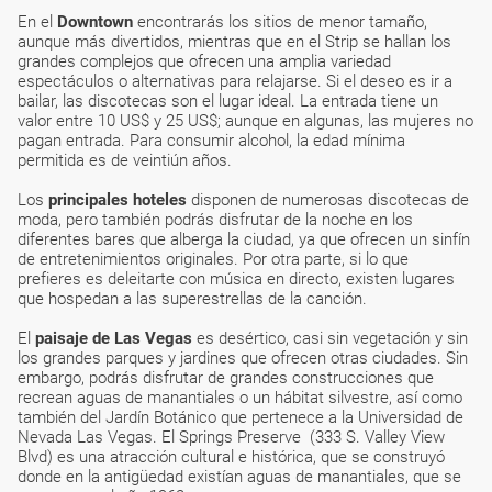
En el
Downtown
encontrarás los sitios de menor tamaño,
aunque más divertidos, mientras que en el Strip se hallan los
grandes complejos que ofrecen una amplia variedad
espectáculos o alternativas para relajarse. Si el deseo es ir a
bailar, las discotecas son el lugar ideal. La entrada tiene un
valor entre 10 US$ y 25 US$; aunque en algunas, las mujeres no
pagan entrada. Para consumir alcohol, la edad mínima
permitida es de veintiún años.
Los
principales hoteles
disponen de numerosas discotecas de
moda, pero también podrás disfrutar de la noche en los
diferentes bares que alberga la ciudad, ya que ofrecen un sinfín
de entretenimientos originales. Por otra parte, si lo que
prefieres es deleitarte con música en directo, existen lugares
que hospedan a las superestrellas de la canción.
El
paisaje de Las Vegas
es desértico, casi sin vegetación y sin
los grandes parques y jardines que ofrecen otras ciudades. Sin
embargo, podrás disfrutar de grandes construcciones que
recrean aguas de manantiales o un hábitat silvestre, así como
también del Jardín Botánico que pertenece a la Universidad de
Nevada Las Vegas. El Springs Preserve (333 S. Valley View
Blvd) es una atracción cultural e histórica, que se construyó
donde en la antigüedad existían aguas de manantiales, que se