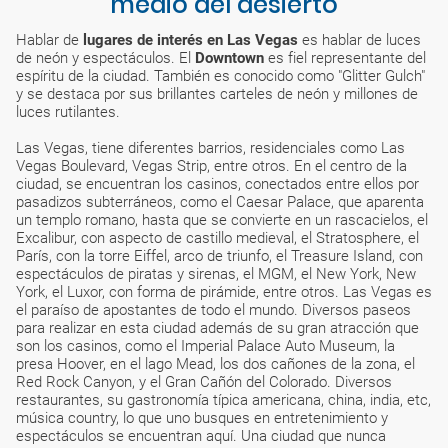
medio del desierto
Hablar de
lugares de interés en Las Vegas
es hablar de luces
de neón y espectáculos. El
Downtown
es fiel representante del
espíritu de la ciudad. También es conocido como "Glitter Gulch"
y se destaca por sus brillantes carteles de neón y millones de
luces rutilantes.
Las Vegas, tiene diferentes barrios, residenciales como Las
Vegas Boulevard, Vegas Strip, entre otros. En el centro de la
ciudad, se encuentran los casinos, conectados entre ellos por
pasadizos subterráneos, como el Caesar Palace, que aparenta
un templo romano, hasta que se convierte en un rascacielos, el
Excalibur, con aspecto de castillo medieval, el Stratosphere, el
París, con la torre Eiffel, arco de triunfo, el Treasure Island, con
espectáculos de piratas y sirenas, el MGM, el New York, New
York, el Luxor, con forma de pirámide, entre otros. Las Vegas es
el paraíso de apostantes de todo el mundo. Diversos paseos
para realizar en esta ciudad además de su gran atracción que
son los casinos, como el Imperial Palace Auto Museum, la
presa Hoover, en el lago Mead, los dos cañones de la zona, el
Red Rock Canyon, y el Gran Cañón del Colorado. Diversos
restaurantes, su gastronomía típica americana, china, india, etc,
música country, lo que uno busques en entretenimiento y
espectáculos se encuentran aquí. Una ciudad que nunca