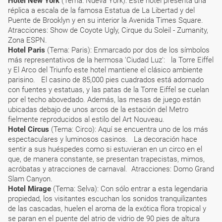
Hotel New York
(Tema: Nueva York): Este hotel presenta una
réplica a escala de la famosa Estatua de La Libertad y del
Puente de Brooklyn y en su interior la Avenida Times Square.
Atracciones: Show de Coyote Ugly, Cirque du Soleil - Zumanity,
Zona ESPN.
Hotel Paris
(Tema: Paris): Enmarcado por dos de los símbolos
más representativos de la hermosa 'Ciudad Luz': la Torre Eiffel
y El Arco del Triunfo este hotel mantiene el clásico ambiente
parisino. El casino de 85,000 pies cuadrados está adornado
con fuentes y estatuas, y las patas de la Torre Eiffel se cuelan
por el techo abovedado. Además, las mesas de juego están
ubicadas debajo de unos arcos de la estación del Metro
fielmente reproducidos al estilo del Art Nouveau.
Hotel Circus
(Tema: Circo): Aquí se encuentra uno de los más
espectaculares y luminosos casinos. La decoración hace
sentir a sus huéspedes como si estuvieran en un circo en el
que, de manera constante, se presentan trapecistas, mimos,
acróbatas y atracciones de carnaval. Atracciones: Domo Grand
Slam Canyon.
Hotel Mirage
(Tema: Selva): Con sólo entrar a esta legendaria
propiedad, los visitantes escuchan los sonidos tranquilizantes
de las cascadas, huelen el aroma de la exótica flora tropical y
se paran en el puente del atrio de vidrio de 90 pies de altura