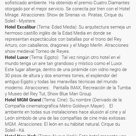
sofisticado ambiente. Ha obtenido el premio Cuatro Diamantes
otorgado por el mejor servicio. Se conecta por tren con el Hotel
Mirage. Atracciones: Show de Sirenas vs. Piratas, Cirque du
Soleil - Mystere.
Hotel Excalibur
(Tema: Edad Media): Su arquitectura semeja un
hermoso castillo inglés de la Edad Media en donde se
representan espectáculos con batallas por el trono del Rey
Arturo, con caballeros, dragones y el Mago Merlín. Atracciones:
show medieval Torneo de Reyes.
Hotel Luxor
(Tema: Egipto): Tal vez ningún otro hotel en el
mundo tenga un aire tan grandioso y místico como el Luxor.
Este lugar alberga, dentro de una pirámide con vidrio negro de
30 pisos de altura y dos enormes torres, el esplendor del
antiguo Egipto y todas las maravillas técnicas del mundo
moderno. Atracciones: Pantalla IMAX, Recreación de la Tumba
y Museo del Rey Tut, Show Blue Man Group.
Hotel MGM Grand
(Tema: Cine): Su nombre (Derivado de la
Compañía cinematográfica Metro Goldwyn Mayer). El
ambiente en todas sus instalaciones hace alusión al cine y al
León símbolo de una de las compañías de cine más exitosas:
MGM. Atracciones: El león en su hábitat natural, Cirque du
Soleil - Ká.