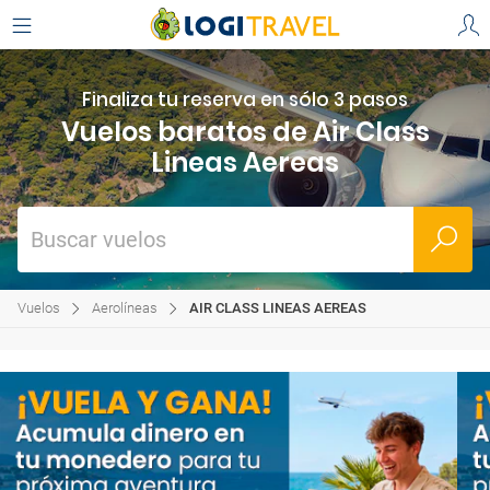
Finaliza tu reserva en sólo 3 pasos
Vuelos baratos de Air Class
Lineas Aereas
Buscar vuelos
Vuelos
Aerolíneas
AIR CLASS LINEAS AEREAS