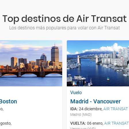
Top destinos de Air Transat
Los destinos más populares para volar con Air Transat
Vuelo
 Boston
Madrid - Vancouver
to
,
IDA
:
24 diciembre
,
AIR TRANSAT
Madrid (MAD)
agosto
,
VUELTA
:
06 enero
,
AIR TRANSAT
Vancouver (YVR)