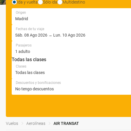
Ida y vuelta
Sólo ida
Multidestino
Origen
Fechas de tu viaje
Pasajeros
Todas las clases
Clases
Descuentos y bonificaciones
Vuelos
Aerolíneas
AIR TRANSAT