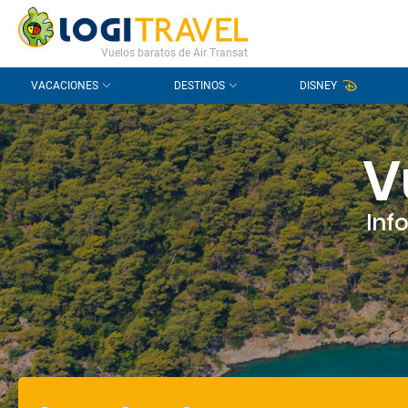
CONTACTO
PREGUNTAS FRECUENTES
Vuelos baratos de Air Transat
VACACIONES
DESTINOS
DISNEY
V
Inf