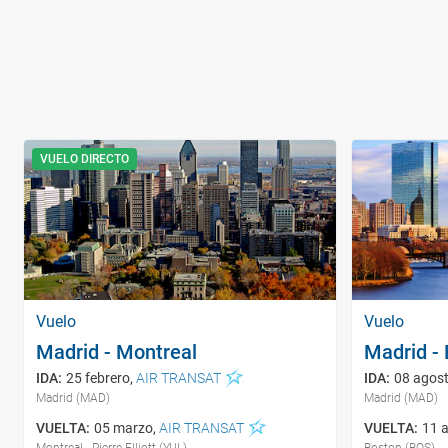
VUELO DIRECTO
Vuelo
Vuelo
Madrid - Montreal
Madrid -
IDA
:
25 febrero
,
AIR TRANSAT
IDA
:
08 agos
Madrid (MAD)
Madrid (MAD)
VUELTA
:
05 marzo
,
AIR TRANSAT
VUELTA
:
11 
Montreal - Pierre Elliott (YUL)
Boston (BOS)