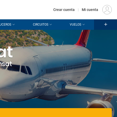
€
Origen
MADRID (MAD)
ES
EUR
Crear cuenta
|
Mi cuenta
UCEROS
CIRCUITOS
VUELOS
at
nsat