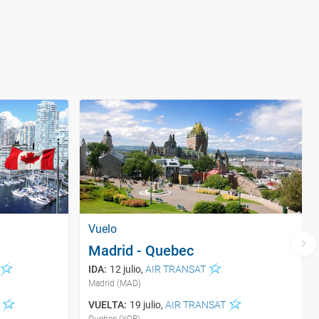
Vuelo
Madrid - Quebec
IDA
:
12 julio
,
AIR TRANSAT
Madrid (MAD)
VUELTA
:
19 julio
,
AIR TRANSAT
Quebec (YQB)