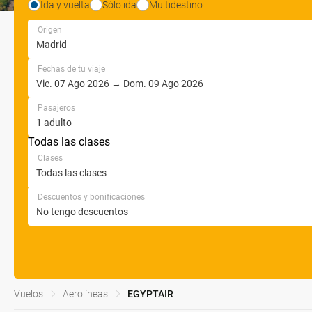
Ida y vuelta
Sólo ida
Multidestino
Origen
Fechas de tu viaje
Pasajeros
Todas las clases
Clases
Descuentos y bonificaciones
Vuelos
Aerolíneas
EGYPTAIR