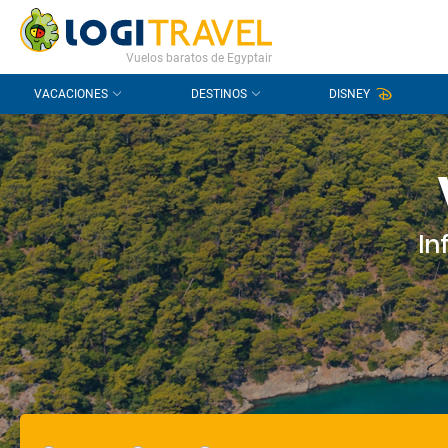
CONTACTO
PREGUNTAS FRECUENTES
Vuelos baratos de Egyptair
VACACIONES
DESTINOS
DISNEY
In