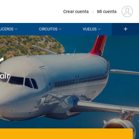
€
Origen
MADRID (MAD)
ES
EUR
Crear cuenta
|
Mi cuenta
UCEROS
CIRCUITOS
VUELOS
r
air